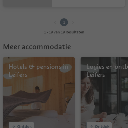
1
1
1 - 19 van 19 Resultaten
Meer accommodatie
Hotels & pensions in
Logies en ontbi
Leifers
Leifers
Ontdek
Ontdek