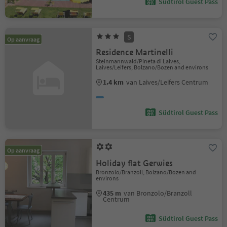
Südtirol Guest Pass
S
Op aanvraag
Residence Martinelli
Steinmannwald/Pineta di Laives,
Laives/Leifers, Bolzano/Bozen and environs
1.4 km
van Laives/Leifers Centrum
Südtirol Guest Pass
Op aanvraag
Holiday flat Gerwies
Bronzolo/Branzoll, Bolzano/Bozen and
environs
435 m
van Bronzolo/Branzoll
Centrum
Südtirol Guest Pass