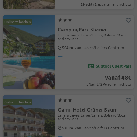
1 Nacht / 1 appartement Incl. btw
Online te boeken
CampingPark Steiner
Leifers/Laives, Laives/Leifers, Bolzano/Bozen
and environs
564 m
van Laives/Leifers Centrum
Südtirol Guest Pass
vanaf 48€
1 Nacht / 2 Personen Incl. btw
Online te boeken
Garni-Hotel Grüner Baum
Leifers/Laives, Laives/Leifers, Bolzano/Bozen
and environs
520 m
van Laives/Leifers Centrum