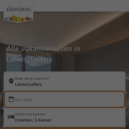
Alle vakantiehuizen in
Laives/Leifers
Waar wil je naartoe?
Laives/Leifers
Kies data
Gasten en kamers
2 Gasten / 1 Kamer