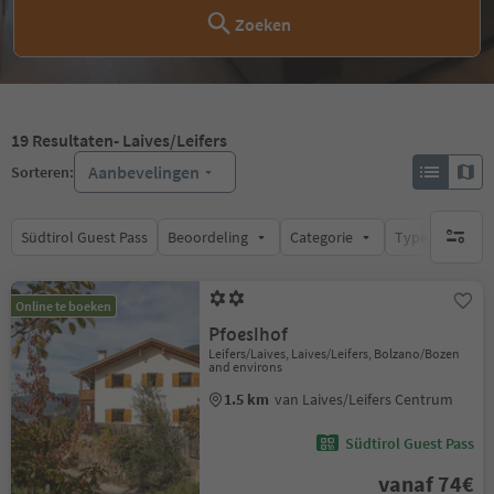
Zoeken
19
Resultaten
- Laives/Leifers
Aanbevelingen
Sorteren:
Südtirol Guest Pass
Beoordeling
Categorie
Type catering
geen act
Online te boeken
Pfoeslhof
Leifers/Laives, Laives/Leifers, Bolzano/Bozen
and environs
1.5 km
van Laives/Leifers Centrum
Südtirol Guest Pass
vanaf 74€