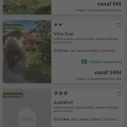
vanaf 88€
1 Nacht / 1 appartement Incl. btw
Op aanvraag
Villa Sissi
Leifers/Laives, Laives/Leifers, Bolzano/Bozen
and environs
632 m
van Laives/Leifers Centrum
Südtirol Guest Pass
vanaf 140€
1 Nacht / 1 appartement Incl. btw
Op aanvraag
Auelehof
Leifers/Laives, Laives/Leifers, Bolzano/Bozen
and environs
1.8 km
van Laives/Leifers Centrum