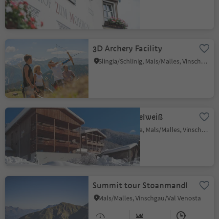
3D Archery Facility
Slingia/Schlinig, Mals/Malles, Vinschgau/Val Venosta
Ökohotel Edelweiß
Schlinig/Slingia, Mals/Malles, Vinschgau/Val Venosta
Summit tour Stoanmandl
Mals/Malles, Vinschgau/Val Venosta