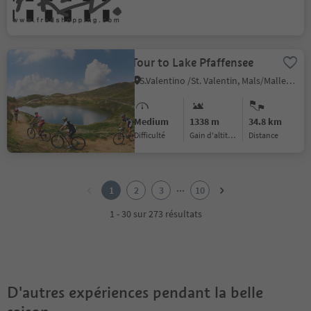
Tour to Lake Pfaffensee
S.Valentino /St. Valentin, Mals/Malles, Vinschgau/Val Venosta
Medium
1338 m
34.8 km
Difficulté
Gain d'altitude
distance
1
2
...
1
2
3
10
3
4
1 - 30 sur 273 résultats
5
6
7
8
9
D'autres expériences pendant la belle
10