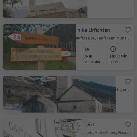
Circular hike Urfichten
Tubre/Taufers i. M., Taufers im Münstertal/Tubre, Vinschgau/Val Venosta
Easy
96 m
1h:00 Min
Difficulté
Gain d'altitude
durée
St. Benedikt´s Church
Malles/Mals, Mals/Malles, Vinschgau/Val Venosta
Der Mohrenwirt
Burgusio/Burgeis, Mals/Malles, Vinschgau/Val Venosta