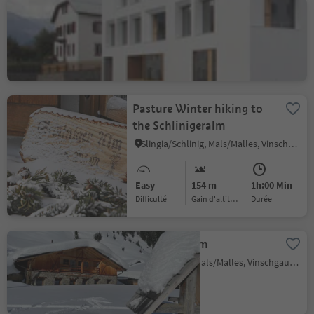
Taufers im Münstertal
Elementary School
Tubre/Taufers i. M., Taufers im Münstertal/Tubre, Vinschgau/Val Venosta
Pasture Winter hiking to
the Schlinigeralm
Slingia/Schlinig, Mals/Malles, Vinschgau/Val Venosta
Easy
154 m
1h:00 Min
Difficulté
Gain d'altitude
durée
Laatscher Alm
Malles/Mals, Mals/Malles, Vinschgau/Val Venosta