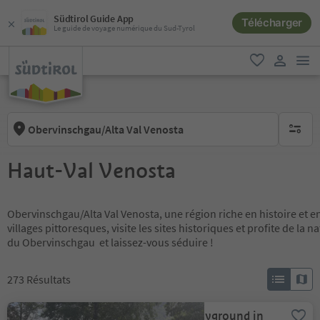
Südtirol Guide App
Télécharger
Le guide de voyage numérique du Sud-Tyrol
lie
favori
lien util
Obervinschgau/Alta Val Venosta
aucun fi
Haut-Val Venosta
Obervinschgau/Alta Val Venosta, une région riche en histoire et en
villages pittoresques, visite les sites historiques et profite de la 
du Obervinschgau et laissez-vous séduire !
273
Résultats
Childrens playground in