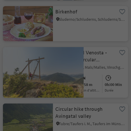
Birkenhof
Sluderno/Schluderns, Schluderns/Sluderno, Vinschgau/Val Venosta
360° Alta Val Venosta -
The varied circular
adventure trail in the
Clusio/Schleis, Mals/Malles, Vinschgau/Val Venosta
Upper Venosta Valley
Medium
5758 m
0h:00 Min
Difficulté
Gain d'altitude
durée
Circular hike through
Avingatal valley
Tubre/Taufers i. M., Taufers im Münstertal/Tubre, Vinschgau/Val Venosta