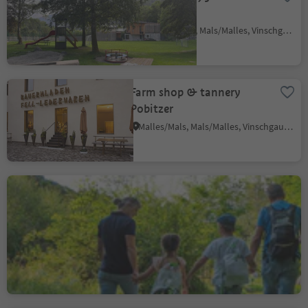
Clusio
Clusio/Schleis, Mals/Malles, Vinschgau/Val Venosta
Farm shop & tannery
Pobitzer
Malles/Mals, Mals/Malles, Vinschgau/Val Venosta
Theme trail Nature
experience in the
Schludernser Au
Sluderno/Schluderns, Schluderns/Sluderno, Vinschgau/Val Venosta
Easy
15 m
0h:37 Min
Difficulté
Gain d'altitude
durée