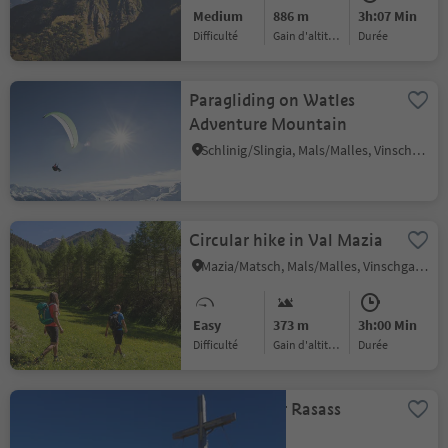
Medium
886 m
3h:07 Min
Difficulté
Gain d'altitude
durée
Paragliding on Watles
Adventure Mountain
Schlinig/Slingia, Mals/Malles, Vinschgau/Val Venosta
Circular hike in Val Mazia
Mazia/Matsch, Mals/Malles, Vinschgau/Val Venosta
Easy
373 m
3h:00 Min
Difficulté
Gain d'altitude
durée
Summit tour Rasass
Spitze