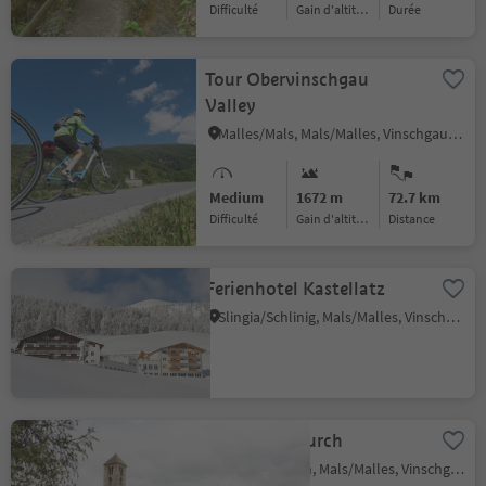
Difficulté
Gain d'altitude
durée
Tour Obervinschgau
Valley
Malles/Mals, Mals/Malles, Vinschgau/Val Venosta
Medium
1672 m
72.7 km
Difficulté
Gain d'altitude
distance
Ferienhotel Kastellatz
Slingia/Schlinig, Mals/Malles, Vinschgau/Val Venosta
St. Veit´s Church
Tarces/Tartsch, Mals/Malles, Vinschgau/Val Venosta