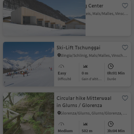
Nordic Skiing Center
Burgusio/Burgeis, Mals/Malles, Vinschgau/Val Venosta
Ski-Lift Tschunggai
Slingia/Schlinig, Mals/Malles, Vinschgau/Val Venosta
Easy
0 m
0h:01 Min
Difficulté
Gain d'altitude
durée
Circular hike Mitterwaal
in Glurns / Glorenza
Glorenza/Glurns, Glurns/Glorenza, Vinschgau/Val Venosta
Medium
502 m
3h:04 Min