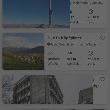
Slingia/Schlinig, Mals/Malles, Vinschgau/Val Venosta
Difficult
1237 m
4h:10 Min
Difficulté
Gain d'altitude
durée
Hike to Köpflplatte
Mazia/Matsch, Schluderns/Sluderno, Vinschgau/Val Venosta
Medium
914 m
4h:30 Min
Difficulté
Gain d'altitude
durée
Malles Student Dormitory
Malles/Mals, Mals/Malles, Vinschgau/Val Venosta