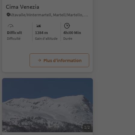
Cima Venezia
Altavalle/Hintermartell, Martell/Martello, Vinschgau/Val Venosta
Difficult
1284 m
4h:00 Min
Difficulté
Gain d'altitude
durée
Plus d’information
1/2