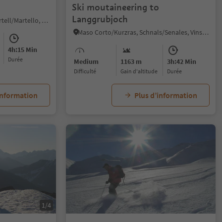
Ski moutaineering to
Langgrubjoch
Altavalle/Hintermartell, Martell/Martello, Vinschgau/Val Venosta
Maso Corto/Kurzras, Schnals/Senales, Vinschgau/Val Venosta
4h:15 Min
durée
Medium
1163 m
3h:42 Min
Difficulté
Gain d'altitude
durée
information
Plus d’information
1/4