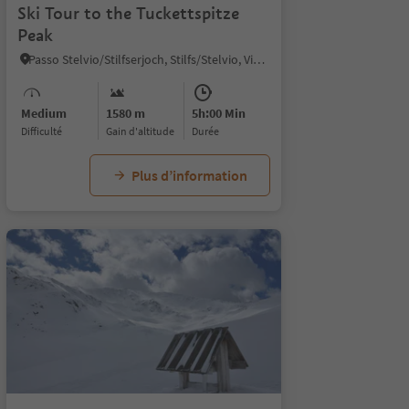
Ski Tour to the Tuckettspitze
Peak
Passo Stelvio/Stilfserjoch, Stilfs/Stelvio, Vinschgau/Val Venosta
Medium
1580 m
5h:00 Min
Difficulté
Gain d'altitude
durée
Plus d’information