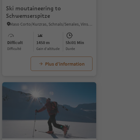
Ski moutaineering to
Schwemserspitze
Maso Corto/Kurzras, Schnals/Senales, Vinschgau/Val Venosta
Difficult
1450 m
5h:01 Min
Difficulté
Gain d'altitude
durée
Plus d’information