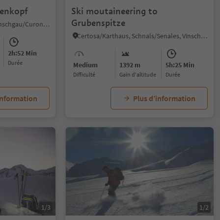
kenkopf
Ski moutaineering to
Grubenspitze
Resia/Reschen, Graun im Vinschgau/Curon Venosta, Vinschgau/Val Venosta
Certosa/Karthaus, Schnals/Senales, Vinschgau/Val Venosta
2h:52 Min
durée
Medium
1392 m
5h:25 Min
Difficulté
Gain d'altitude
durée
information
Plus d’information
1/3
1/2