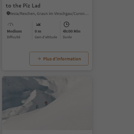
to the Piz Lad
Resia/Reschen, Graun im Vinschgau/Curon Venosta, Vinschgau/Val Venosta
Medium
0 m
4h:00 Min
Difficulté
Gain d'altitude
durée
Plus d’information