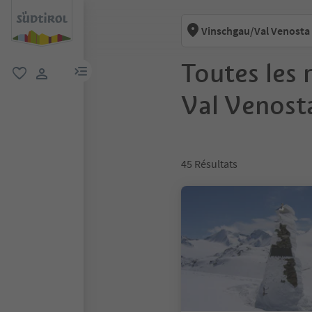
Vinschgau/Val Venosta
Toutes les 
lien menu
favori
lien utilisateur
Val Venost
45
Résultats