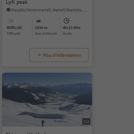
Lyfi peak
Altavalle/Hintermartell, Martell/Martello, Vinschgau/Val Venosta
Difficult
1424 m
4h:15 Min
Difficulté
Gain d'altitude
durée
Plus d’information
1/2