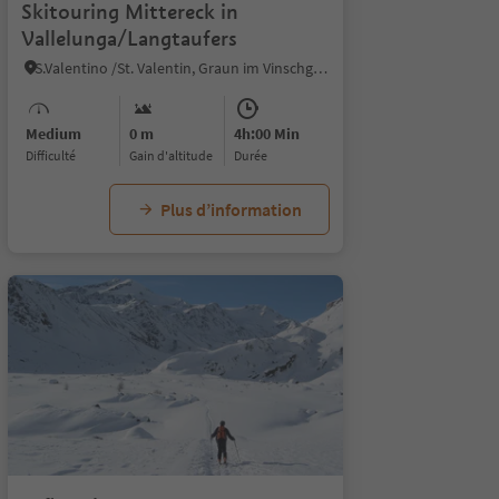
Skitouring Mittereck in
Vallelunga/Langtaufers
S.Valentino /St. Valentin, Graun im Vinschgau/Curon Venosta, Vinschgau/Val Venosta
Medium
0 m
4h:00 Min
Difficulté
Gain d'altitude
durée
Plus d’information