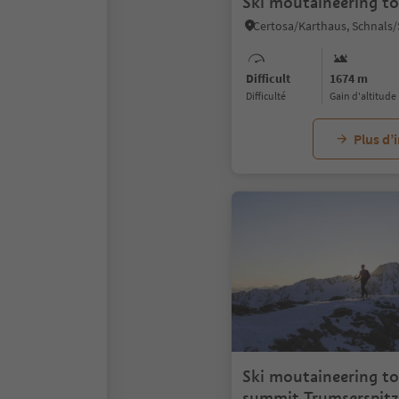
Ski moutaineering to
Difficult
1674 m
Difficulté
Gain d'altitude
Plus d’
Ski moutaineering to
summit Trumserspitz