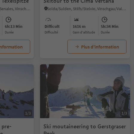
 Texelspitze
Skitour to the Cima Vertana
Certosa/Karthaus, Schnals/Senales, Vinschgau/Val Venosta
Solda/Sulden, Stilfs/Stelvio, Vinschgau/Val Venosta
6h:13 Min
Difficult
1616 m
5h:34 Min
durée
Difficulté
Gain d'altitude
durée
information
Plus d’information
1/3
1/3
 pre-
Ski moutaineering to Gerstgraser
e
Peak