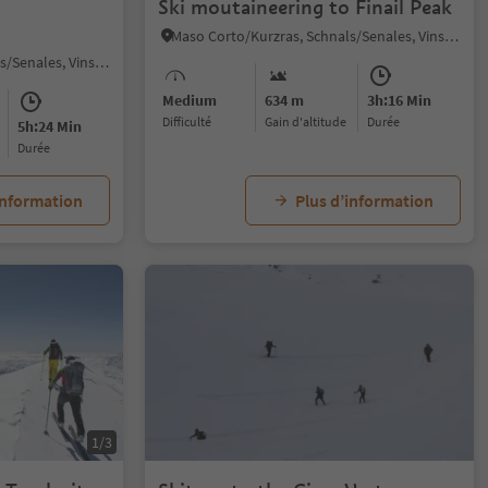
Ski moutaineering to Finail Peak
Maso Corto/Kurzras, Schnals/Senales, Vinschgau/Val Venosta
Maso Corto/Kurzras, Schnals/Senales, Vinschgau/Val Venosta
Medium
634 m
3h:16 Min
Difficulté
Gain d'altitude
durée
5h:24 Min
durée
information
Plus d’information
1/3