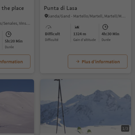
 the place
Punta di Lasa
Ganda/Gand - Martello/Martell, Martell/Martello, Vinschgau/Val Venosta
Maso Corto/Kurzras, Schnals/Senales, Vinschgau/Val Venosta
Difficult
1324 m
4h:30 Min
Difficulté
Gain d'altitude
durée
5h:20 Min
durée
information
Plus d’information
1/3