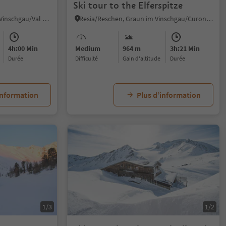
Ski tour to the Elferspitze
Mazia/Matsch, Mals/Malles, Vinschgau/Val Venosta
Resia/Reschen, Graun im Vinschgau/Curon Venosta, Vinschgau/Val Venosta
4h:00 Min
Medium
964 m
3h:21 Min
durée
Difficulté
Gain d'altitude
durée
information
Plus d’information
1/3
1/2