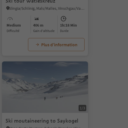
Ski tour Watleskreuz
Slingia/Schlinig, Mals/Malles, Vinschgau/Val Venosta
Medium
406 m
1h:18 Min
Difficulté
Gain d'altitude
durée
Plus d’information
1/3
Ski moutaineering to Saykogel