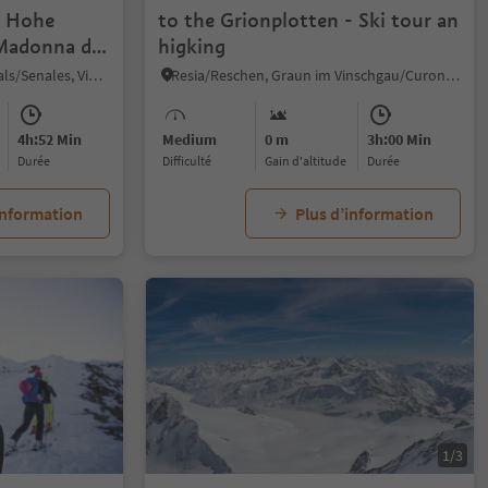
o Hohe
to the Grionplotten - Ski tour an
Madonna di
higking
Madonna/Unser Frau, Schnals/Senales, Vinschgau/Val Venosta
Resia/Reschen, Graun im Vinschgau/Curon Venosta, Vinschgau/Val Venosta
4h:52 Min
Medium
0 m
3h:00 Min
durée
Difficulté
Gain d'altitude
durée
information
Plus d’information
1/3