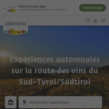
Südtirol Guide App
Télécharger
Le guide de voyage numérique du Sud-Tyrol
lie
favori
lien util
Expériences automnales
sur la route des vins du
Sud-Tyrol/Südtirol
Rechercher Expériences