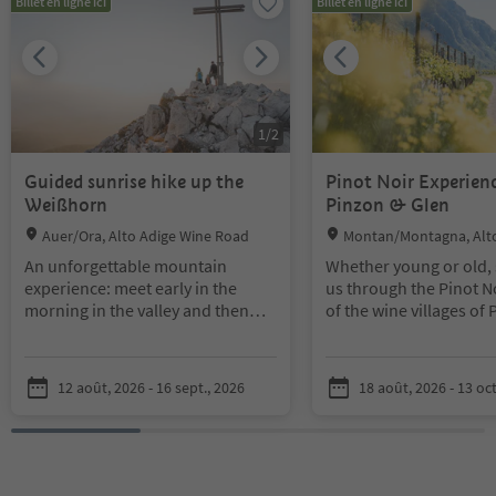
Billet en ligne ici
Billet en ligne ici
1
/
2
Guided sunrise hike up the
Pinot Noir Experienc
Weißhorn
Pinzon & Glen
Location:
Location:
Auer/Ora, Alto Adige Wine Road
Montan/Montagna, Alto
Road
An unforgettable mountain
Whether young or old, s
experience: meet early in the
us through the Pinot N
morning in the valley and then
of the wine villages of
head to the Oclini Pass with our
Glen. Learn about hid
guide. The route takes you
historical treasures al
through picturesque landscapes,
find out all kinds of exc
12 août, 2026 - 16 sept., 2026
18 août, 2026 - 13 oct
alpine meadows and mountain
stories about wine gro
pine forests, climbing up to the
South Tyrol and enjoy 
summit of Corno Bianco (2,316
delicacies to go with a
m).
product of excellence, 
With a 360° panorama offering
The trail is interactive