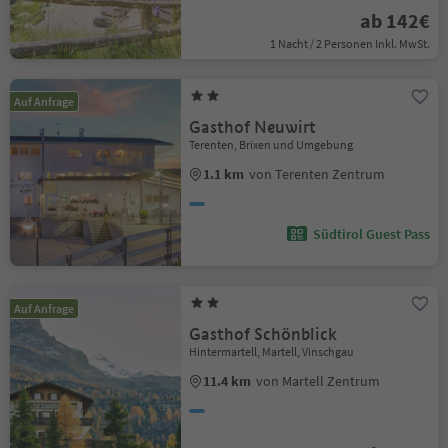
ab 142€
1 Nacht / 2 Personen Inkl. MwSt.
Auf Anfrage
Gasthof Neuwirt
Terenten, Brixen und Umgebung
1.1 km
von Terenten Zentrum
Südtirol Guest Pass
Auf Anfrage
Gasthof Schönblick
Hintermartell, Martell, Vinschgau
11.4 km
von Martell Zentrum