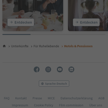
19
20
21
22
Entdecken
Entdecken
23
Unterkünfte
Für Ruheliebende
Hotels & Pensionen
Sprache: Deutsch
FAQ
Kontakt
Presse
MICE
Datenschutzerklärung
AGB
Impressum
Cookie Policy
Film commission
Über uns