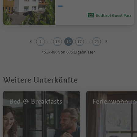
Südtirol Guest Pass
1
2
...
...
1
15
16
17
23
3
4
451 - 480 von 685 Ergebnissen
5
6
7
8
Weitere Unterkünfte
9
10
11
12
Bed & Breakfasts
Ferienwohnun
13
14
15
16
17
18