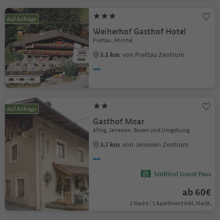
Auf Anfrage
Weiherhof Gasthof Hotel
Prettau, Ahrntal
3.1 km
von Prettau Zentrum
Auf Anfrage
Gasthof Moar
Afing, Jenesien, Bozen und Umgebung
3.7 km
von Jenesien Zentrum
Südtirol Guest Pass
ab 60€
1 Nacht / 1 Apartment Inkl. MwSt.