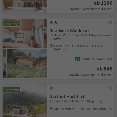
ab 120€
1 Nacht / 1 Apartment Inkl. MwSt.
Auf Anfrage
Residence Waldrelax
U.L. Frau i.W., U.L.Frau i.W.-St. Felix, Meran und
Umgebung
530 m
von U.L.Frau i.W.-St. Felix
Zentrum
Südtirol Guest Pass
ab 84€
1 Nacht / 1 Apartment Inkl. MwSt.
Auf Anfrage
Gasthof Hochfirst
Moos in Passeier, Meran und Umgebung
7.0 km
von Moos in Passeier Zentrum