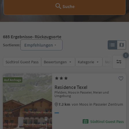
Suche
685
Ergebnisse
- Rückzugsorte
Empfehlungen
Sortieren:
1
Südtirol Guest Pass
Bewertungen
Kategorie
Verpflegungsa
1 aktive
Auf Anfrage
Residence Texel
Pfelders, Moos in Passeier, Meran und
Umgebung
7.2 km
von Moos in Passeier Zentrum
Südtirol Guest Pass