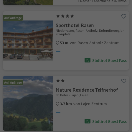
1 Nacht / 1 Apartment Inkl. MwSt.
Auf Anfrage
Sporthotel Rasen
Niederrasen, Rasen-Antholz, Dolomitenregion
Kronplatz
53 m
von Rasen-Antholz Zentrum
Südtirol Guest Pass
Auf Anfrage
Nature Residence Telfnerhof
St. Peter - Lajen, Lajen,
3.7 km
von Lajen Zentrum
Südtirol Guest Pass