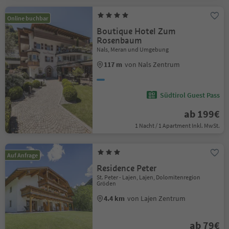
Online buchbar
Boutique Hotel Zum
Rosenbaum
Nals, Meran und Umgebung
117 m
von Nals Zentrum
Südtirol Guest Pass
ab 199€
1 Nacht / 1 Apartment Inkl. MwSt.
Auf Anfrage
Residence Peter
St. Peter - Lajen, Lajen, Dolomitenregion
Gröden
4.4 km
von Lajen Zentrum
ab 79€