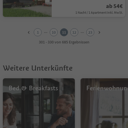
ab 54€
1 Nacht / 1 Apartment Inkl. MwSt.
1
2
...
...
1
10
11
12
23
3
4
301 - 330 von 685 Ergebnissen
5
6
7
8
Weitere Unterkünfte
9
10
11
12
Bed & Breakfasts
Ferienwohnun
13
14
15
16
17
18
19