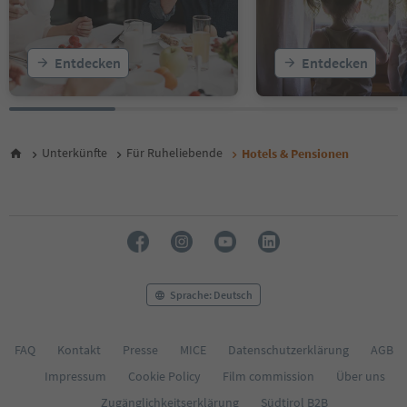
20
21
22
Entdecken
Entdecken
23
Unterkünfte
Für Ruheliebende
Hotels & Pensionen
Sprache: Deutsch
FAQ
Kontakt
Presse
MICE
Datenschutzerklärung
AGB
Impressum
Cookie Policy
Film commission
Über uns
Zugänglichkeitserklärung
Südtirol B2B