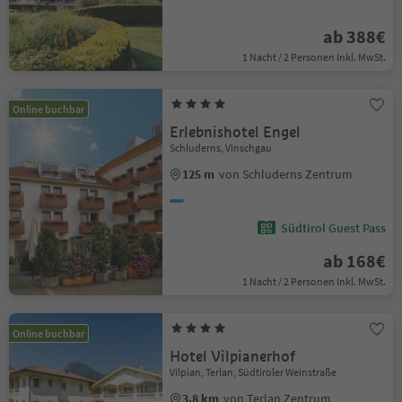
ab 388€
1 Nacht / 2 Personen Inkl. MwSt.
Online buchbar
Erlebnishotel Engel
Schluderns, Vinschgau
125 m
von Schluderns Zentrum
Südtirol Guest Pass
ab 168€
1 Nacht / 2 Personen Inkl. MwSt.
Online buchbar
Hotel Vilpianerhof
Vilpian, Terlan, Südtiroler Weinstraße
3.8 km
von Terlan Zentrum