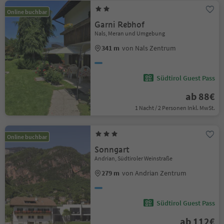
Online buchbar
Garni Rebhof
Nals, Meran und Umgebung
341 m
von Nals Zentrum
Südtirol Guest Pass
ab 88€
1 Nacht / 2 Personen Inkl. MwSt.
Online buchbar
Sonngart
Andrian, Südtiroler Weinstraße
279 m
von Andrian Zentrum
Südtirol Guest Pass
ab 112€