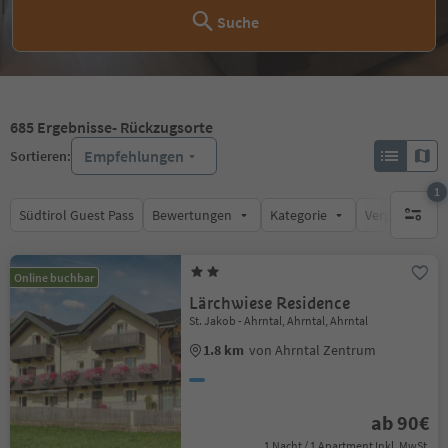
Suche
685
Ergebnisse
- Rückzugsorte
Empfehlungen
Sortieren:
1
Südtirol Guest Pass
Bewertungen
Kategorie
Verpflegungsa
1 aktive
Online buchbar
Lärchwiese Residence
St. Jakob - Ahrntal, Ahrntal, Ahrntal
1.8 km
von Ahrntal Zentrum
ab 90€
1 Nacht / 1 Apartment Inkl. MwSt.