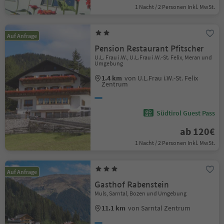
1 Nacht / 2 Personen Inkl. MwSt.
Auf Anfrage
Pension Restaurant Pfitscher
U.L. Frau i.W., U.L.Frau i.W.-St. Felix, Meran und
Umgebung
1.4 km
von U.L.Frau i.W.-St. Felix
Zentrum
Südtirol Guest Pass
ab 120€
1 Nacht / 2 Personen Inkl. MwSt.
Auf Anfrage
Gasthof Rabenstein
Muls, Sarntal, Bozen und Umgebung
11.1 km
von Sarntal Zentrum