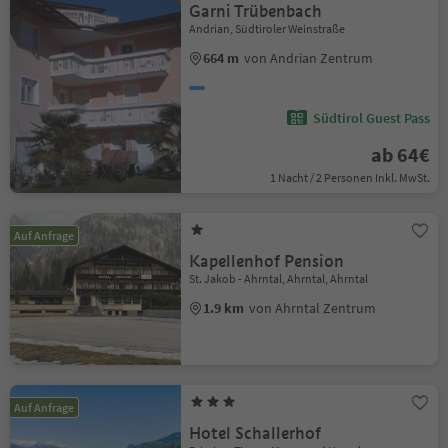
Garni Trübenbach
Andrian, Südtiroler Weinstraße
664 m
von Andrian Zentrum
Südtirol Guest Pass
ab 64€
1 Nacht / 2 Personen Inkl. MwSt.
Auf Anfrage
Kapellenhof Pension
St. Jakob - Ahrntal, Ahrntal, Ahrntal
1.9 km
von Ahrntal Zentrum
Auf Anfrage
Hotel Schallerhof