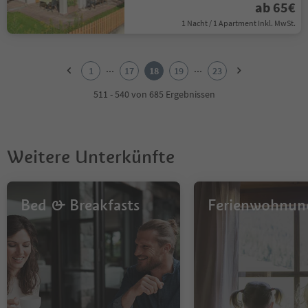
ab 65€
1 Nacht / 1 Apartment Inkl. MwSt.
1
2
...
...
1
17
18
19
23
3
4
511 - 540 von 685 Ergebnissen
5
6
7
8
Weitere Unterkünfte
9
10
11
12
Bed & Breakfasts
Ferienwohnun
13
14
15
16
17
18
19