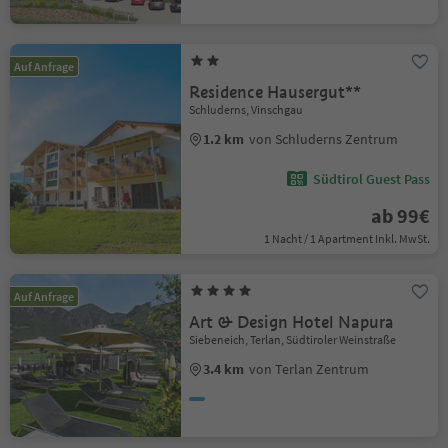
Auf Anfrage
Residence Hausergut**
Schluderns, Vinschgau
1.2 km
von Schluderns Zentrum
Südtirol Guest Pass
ab 99€
1 Nacht / 1 Apartment Inkl. MwSt.
Auf Anfrage
Art & Design Hotel Napura
Siebeneich, Terlan, Südtiroler Weinstraße
3.4 km
von Terlan Zentrum