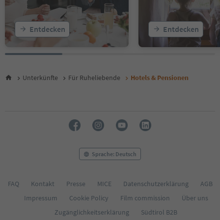
20
21
22
Entdecken
Entdecken
23
Unterkünfte
Für Ruheliebende
Hotels & Pensionen
Sprache: Deutsch
FAQ
Kontakt
Presse
MICE
Datenschutzerklärung
AGB
Impressum
Cookie Policy
Film commission
Über uns
Zugänglichkeitserklärung
Südtirol B2B