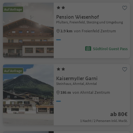
Auf Anfrage
Pension Wiesenhof
Pfulters, Freienfeld, Sterzing und Umgebung
2.9 km
von Freienfeld Zentrum
Südtirol Guest Pass
Auf Anfrage
Kaisermyller Garni
Steinhaus, Ahrntal, Ahrntal
186 m
von Ahrntal Zentrum
ab 80€
1 Nacht / 2 Personen Inkl. MwSt.