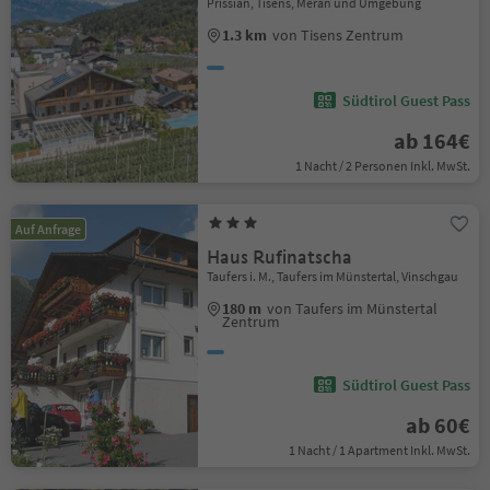
Prissian, Tisens, Meran und Umgebung
1.3 km
von Tisens Zentrum
Südtirol Guest Pass
ab 164€
1 Nacht / 2 Personen Inkl. MwSt.
Auf Anfrage
Haus Rufinatscha
Taufers i. M., Taufers im Münstertal, Vinschgau
180 m
von Taufers im Münstertal
Zentrum
Südtirol Guest Pass
ab 60€
1 Nacht / 1 Apartment Inkl. MwSt.