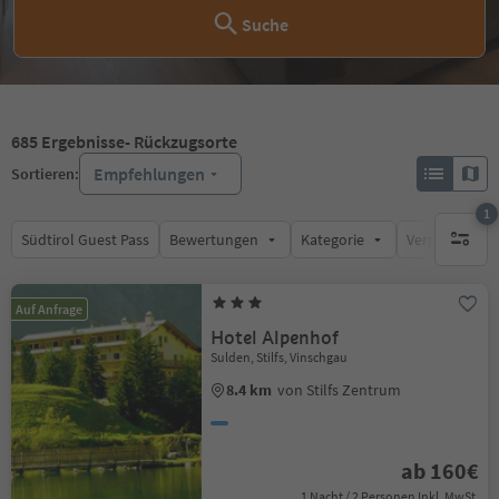
Suche
685
Ergebnisse
- Rückzugsorte
Empfehlungen
Sortieren:
1
Südtirol Guest Pass
Bewertungen
Kategorie
Verpflegungsa
1 aktive
Auf Anfrage
Hotel Alpenhof
Sulden, Stilfs, Vinschgau
8.4 km
von Stilfs Zentrum
ab 160€
1 Nacht / 2 Personen Inkl. MwSt.