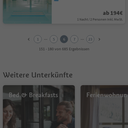
ab 194€
1 Nacht / 2 Personen Inkl. MwSt.
1
2
...
...
1
5
6
7
23
3
4
151 - 180 von 685 Ergebnissen
5
6
7
8
Weitere Unterkünfte
9
10
11
12
Bed & Breakfasts
Ferienwohnun
13
14
15
16
17