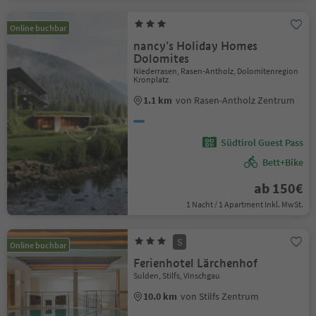
Online buchbar
nancy’s Holiday Homes
Dolomites
Niederrasen, Rasen-Antholz, Dolomitenregion
Kronplatz
1.1 km
von Rasen-Antholz Zentrum
Südtirol Guest Pass
Bett+Bike
ab 150€
1 Nacht / 1 Apartment Inkl. MwSt.
S
Online buchbar
Ferienhotel Lärchenhof
Sulden, Stilfs, Vinschgau
10.0 km
von Stilfs Zentrum