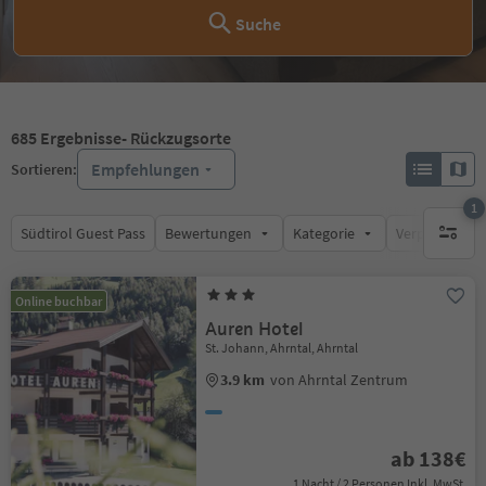
Suche
685
Ergebnisse
- Rückzugsorte
Empfehlungen
Sortieren:
1
Südtirol Guest Pass
Bewertungen
Kategorie
Verpflegungsa
1 aktive
Online buchbar
Auren Hotel
St. Johann, Ahrntal, Ahrntal
3.9 km
von Ahrntal Zentrum
ab 138€
1 Nacht / 2 Personen Inkl. MwSt.