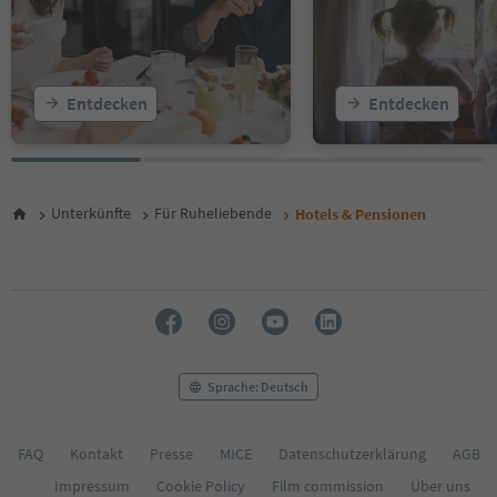
18
19
20
21
22
Entdecken
Entdecken
23
Unterkünfte
Für Ruheliebende
Hotels & Pensionen
Sprache: Deutsch
FAQ
Kontakt
Presse
MICE
Datenschutzerklärung
AGB
Impressum
Cookie Policy
Film commission
Über uns