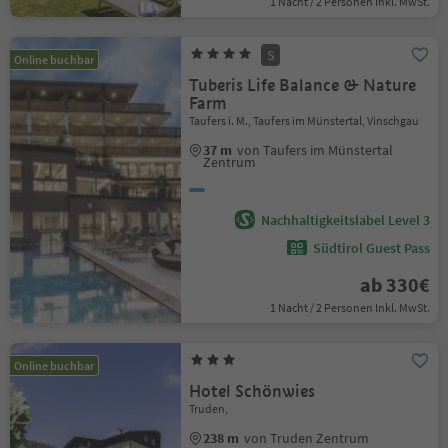
1 Nacht / 2 Personen Inkl. MwSt.
S
Online buchbar
Tuberis Life Balance & Nature
Farm
Taufers i. M., Taufers im Münstertal, Vinschgau
37 m
von Taufers im Münstertal
Zentrum
Nachhaltigkeitslabel Level 3
Südtirol Guest Pass
ab 330€
1 Nacht / 2 Personen Inkl. MwSt.
Online buchbar
Hotel Schönwies
Truden,
238 m
von Truden Zentrum