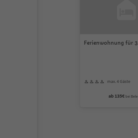
Fer
max. 4 Gäste
ab 135€
bei Bele