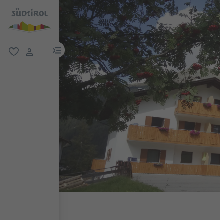
menu link
favorit
user link