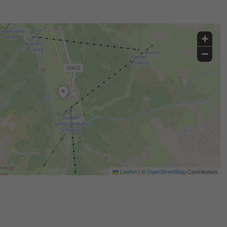
+
−
Leaflet
|
©
OpenStreetMap
Contributors