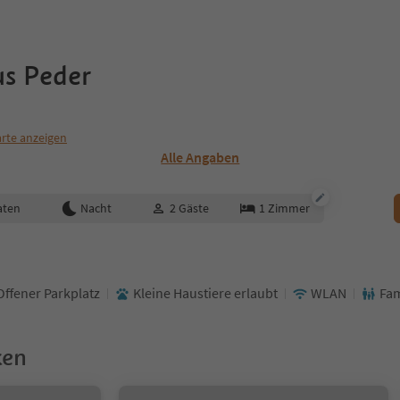
us Peder
rte anzeigen
Alle Angaben
aten
Nacht
2
Gäste
1
Zimmer
Offener Parkplatz
Kleine Haustiere erlaubt
WLAN
Fam
ken