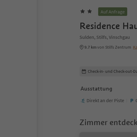
Auf Anfrage
Residence Ha
Sulden, Stilfs, Vinschgau
9.7 km
von Stilfs Zentrum
Ka
Buchungsdetails bearbeiten
Check-in- und Check-out-D
Ausstattung
Direkt an der Piste
Zimmer entdec