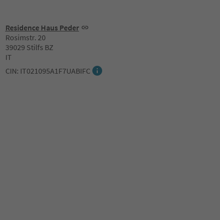
Residence Haus Peder
Rosimstr. 20
39029 Stilfs BZ
IT
CIN: IT021095A1F7UABIFC