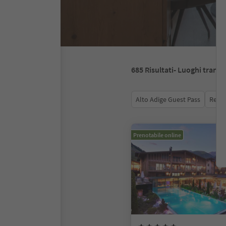
685
Risultati
- Luoghi tranqui
Alto Adige Guest Pass
Recen
Prenotabile online