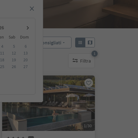
en
Sab
Dom
Consigliati
Ordina:
4
5
6
11
12
13
1
18
19
20
Filtra
1 filtro attivo
25
26
27
Prenotabile online
1/30