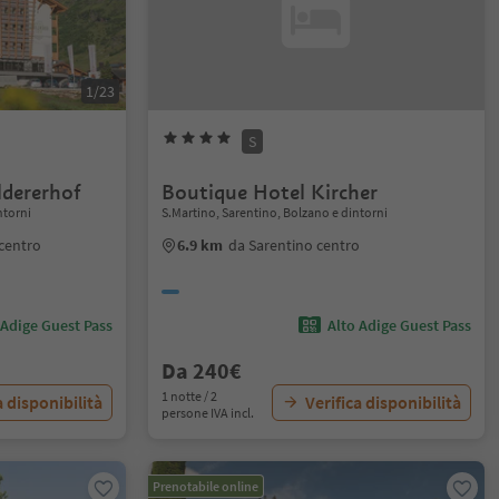
1/23
S
ldererhof
Boutique Hotel Kircher
ntorni
S.Martino, Sarentino, Bolzano e dintorni
 centro
6.9 km
da Sarentino centro
 Adige Guest Pass
Alto Adige Guest Pass
Da 240€
1 notte / 2
a disponibilità
Verifica disponibilità
persone IVA incl.
Prenotabile online