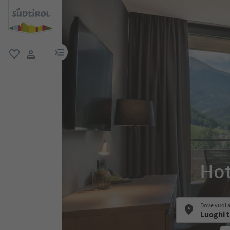
menu link
favoriti
user link
Hot
Dove vuoi 