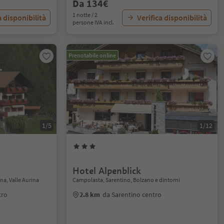
Da 134€
1 notte / 2
a disponibilità
Verifica disponibilità
persone IVA incl.
Prenotabile online
1/5
1/12
Hotel Alpenblick
ina, Valle Aurina
Campolasta, Sarentino, Bolzano e dintorni
tro
2.8 km
da Sarentino centro