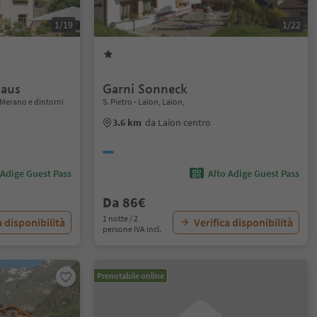
1/19
1/22
laus
Garni Sonneck
 Merano e dintorni
S. Pietro - Laion, Laion,
3.6 km
da Laion centro
 Adige Guest Pass
Alto Adige Guest Pass
Da 86€
1 notte / 2
a disponibilità
Verifica disponibilità
persone IVA incl.
Prenotabile online