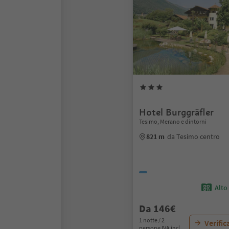
Hotel Burggräfler
Tesimo, Merano e dintorni
821 m
da Tesimo centro
Alto
Da 146€
1 notte / 2
Verific
persone IVA incl.