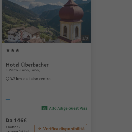
1/8
Hotel Überbacher
S. Pietro - Laion, Laion,
3.7 km
da Laion centro
Alto Adige Guest Pass
Da 146€
1 notte / 2
Verifica disponibilità
persone IVA incl.