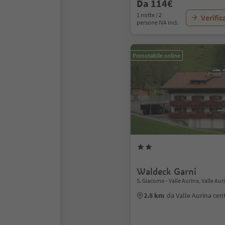
Da 114€
1 notte / 2
Verific
persone IVA incl.
Prenotabile online
Waldeck Garni
S. Giacomo - Valle Aurina, Valle Aur
2.8 km
da Valle Aurina cen