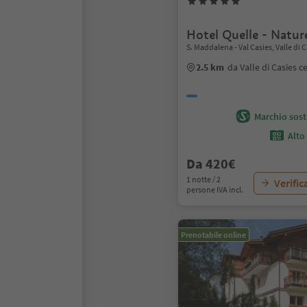
Hotel Quelle - Natur
S. Maddalena - Val Casies, Valle di C
2.5 km
da Valle di Casies c
Marchio soste
Alto
Da 420€
1 notte / 2
Verific
persone IVA incl.
Prenotabile online