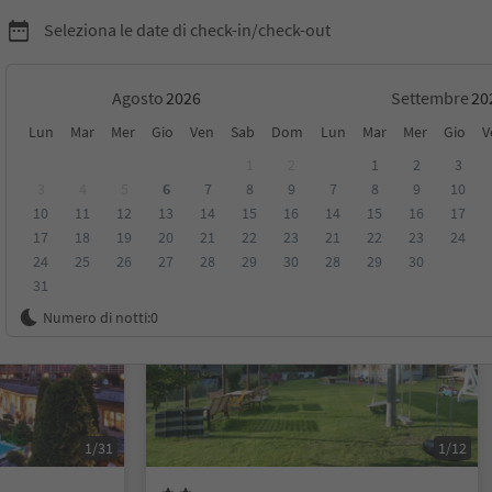
Seleziona le date di check-in/check-out
Agosto
Settembre
Lun
Mar
Mer
Gio
Ven
Sab
Dom
Lun
Mar
Mer
Gio
V
lli
1
2
1
2
3
3
4
5
6
7
8
9
7
8
9
10
10
11
12
13
14
15
16
14
15
16
17
sioni
Categoria
Trattamento
Alloggi sostenibili
17
18
19
20
21
22
23
21
22
23
24
24
25
26
27
28
29
30
28
29
30
31
Prenotabile online
Numero di notti:
0
1/31
1/12