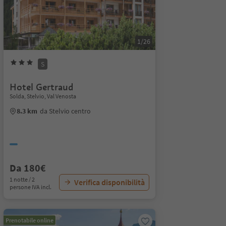
1/26
S
Hotel Gertraud
Solda, Stelvio, Val Venosta
8.3 km
da Stelvio centro
Da 180€
1 notte / 2
Verifica disponibilità
persone IVA incl.
Prenotabile online