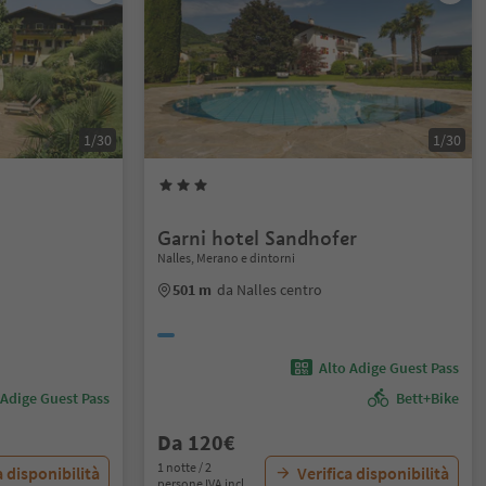
1/30
1/30
Garni hotel Sandhofer
Nalles, Merano e dintorni
501 m
da Nalles centro
Alto Adige Guest Pass
 Adige Guest Pass
Bett+Bike
Da 120€
1 notte / 2
a disponibilità
Verifica disponibilità
persone IVA incl.