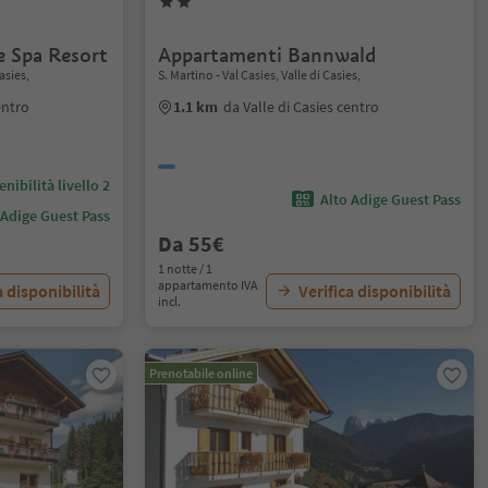
e Spa Resort
Appartamenti Bannwald
asies,
S. Martino - Val Casies, Valle di Casies,
entro
1.1 km
da Valle di Casies centro
nibilità livello 2
Alto Adige Guest Pass
 Adige Guest Pass
Da 55€
1 notte / 1
appartamento IVA
a disponibilità
Verifica disponibilità
incl.
Prenotabile online