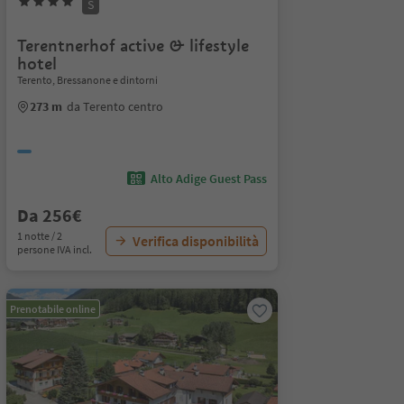
S
Terentnerhof active & lifestyle
hotel
Terento, Bressanone e dintorni
273 m
da Terento centro
Alto Adige Guest Pass
Da 256€
1 notte / 2
Verifica disponibilità
persone IVA incl.
Prenotabile online