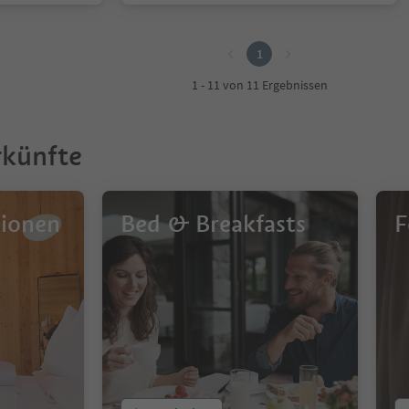
1
1 - 11 von 11 Ergebnissen
rkünfte
sionen
Bed & Breakfasts
F