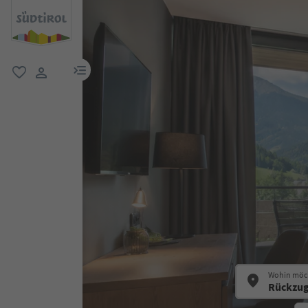
menu link
favorit
user link
Wohin möch