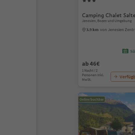
Camping Chalet Salt
Jenesien, Bozen und Umgebung
3.9 km
von Jenesien Zent
Sü
ab 46€
1 Nacht / 2
Personen Inkl.
Verfügb
MwSt.
Online buchbar