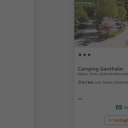
Auf Anfrage
Camping Ganthaler
Vilpian, Terlan, Südtiroler Weinstr
4.7 km
von Terlan Zentru
Sü
Verfügb