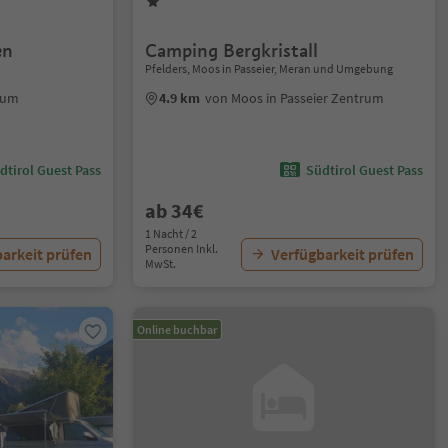
en
Camping Bergkristall
Pfelders, Moos in Passeier, Meran und Umgebung
rum
4.9 km
von Moos in Passeier Zentrum
dtirol Guest Pass
Südtirol Guest Pass
ab 34€
1 Nacht / 2
Personen Inkl.
arkeit prüfen
Verfügbarkeit prüfen
MwSt.
Online buchbar