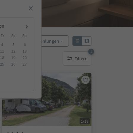
Fr
Sa
So
Empfehlungen
Sortieren:
4
5
6
11
12
13
1
18
19
20
Filtern
1 aktiver Filter
25
26
27
Online buchbar
1/13