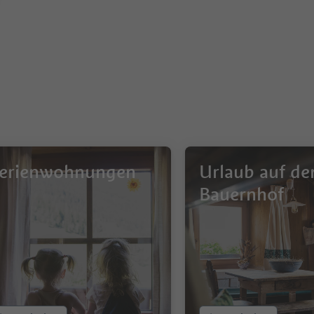
erienwohnungen
Urlaub auf d
Bauernhof