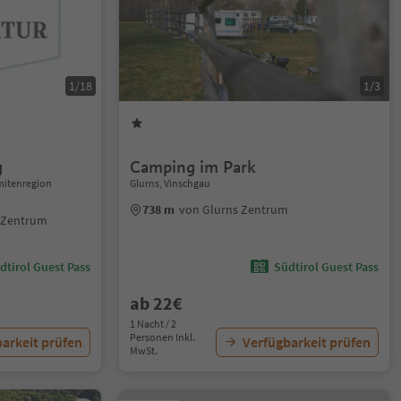
1/18
1/3
g
Camping im Park
mitenregion
Glurns, Vinschgau
738 m
von Glurns Zentrum
 Zentrum
dtirol Guest Pass
Südtirol Guest Pass
ab 22€
1 Nacht / 2
Personen Inkl.
arkeit prüfen
Verfügbarkeit prüfen
MwSt.