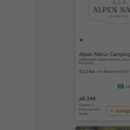
Alpen Natur Campin
Niederrasen, Rasen-Antholz, Dolo
Kronplatz
1.2 km
von Rasen-Antholz
Sü
ab 24€
1 Nacht / 2
Personen Inkl.
Verfügb
MwSt.