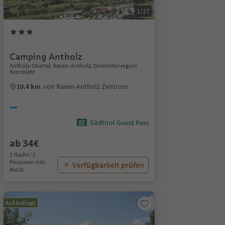
1/27
Camping Antholz
Antholz-Obertal, Rasen-Antholz, Dolomitenregion
Kronplatz
10.4 km
von Rasen-Antholz Zentrum
Südtirol Guest Pass
ab 34€
1 Nacht / 2
Personen Inkl.
Verfügbarkeit prüfen
MwSt.
Auf Anfrage