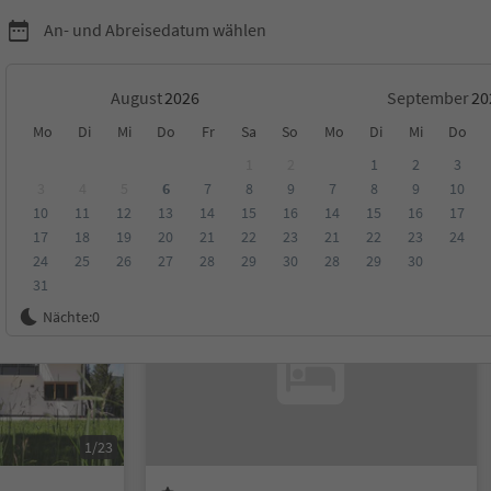
An- und Abreisedatum wählen
August
September
Mo
Di
Mi
Do
Fr
Sa
So
Mo
Di
Mi
Do
e
1
2
1
2
3
3
4
5
6
7
8
9
7
8
9
10
10
11
12
13
14
15
16
14
15
16
17
ungen
Kategorie
Verpflegungsart
Nachhaltige Unterkunft
17
18
19
20
21
22
23
21
22
23
24
24
25
26
27
28
29
30
28
29
30
31
Online buchbar
Nächte:
0
1/23