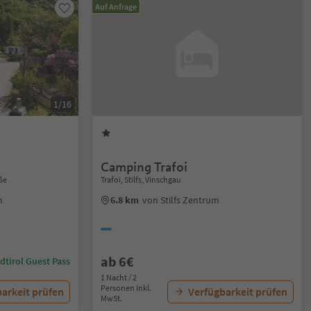
Auf Anfrage
1/16
Camping Trafoi
aße
Trafoi, Stilfs, Vinschgau
m
6.8 km
von Stilfs Zentrum
ab 6€
dtirol Guest Pass
1 Nacht / 2
Personen Inkl.
arkeit prüfen
Verfügbarkeit prüfen
MwSt.