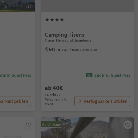
1/17
Camping Tisens
Tisens, Meran und Umgebung
542 m
von Tisens Zentrum
dtirol Guest Pass
Südtirol Guest Pass
ab 40€
1 Nacht / 2
Personen Inkl.
arkeit prüfen
Verfügbarkeit prüfen
MwSt.
Auf Anfrage