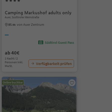
Camping Markushof adults only
Auer, Südtiroler Weinstraße
85 m
von Auer Zentrum
Südtirol Guest Pass
ab 40€
1 Nacht / 2
Personen Inkl.
Verfügbarkeit prüfen
MwSt.
Online buchbar