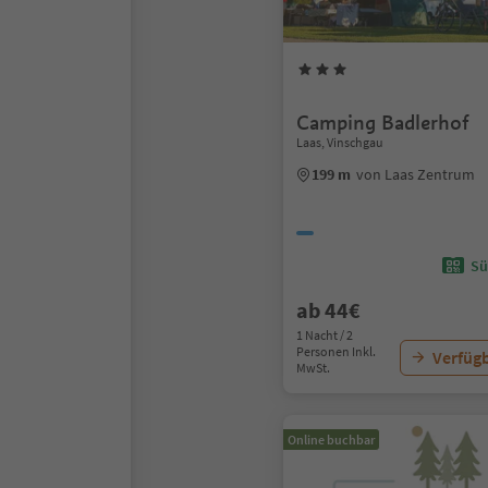
Camping Badlerhof
Laas, Vinschgau
199 m
von Laas Zentrum
Sü
ab 44€
1 Nacht / 2
Personen Inkl.
Verfügb
MwSt.
Online buchbar