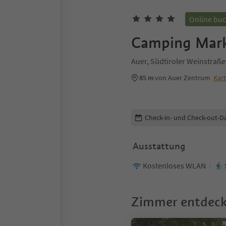
Online bu
Camping Mark
Auer, Südtiroler Weinstraße
85 m
von Auer Zentrum
Kar
Buchungsdetails bearbeiten
Check-in- und Check-out-D
Ausstattung
Kostenloses WLAN
Zimmer entdec