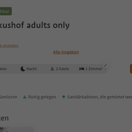
chbar
ushof adults only
te anzeigen
Alle Angaben
aten
Nacht
2
Gäste
1
Zimmer
Senioren
Ruhig gelegen
Sanitärkabinen, die gemietet w
ken