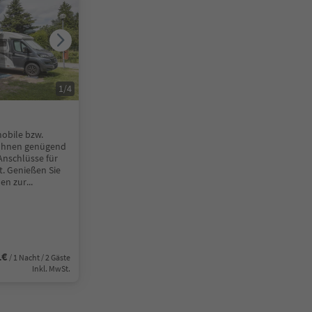
1
/
4
obile bzw.
 Ihnen genügend
nschlüsse für
. Genießen Sie
nen zur
...
1€
/ 1 Nacht / 2 Gäste
Inkl. MwSt.