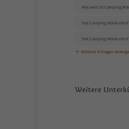
Wie weit ist Camping Ma
Hat Camping Markushof a
Hat Camping Markushof 
Weitere
3
Fragen anzeig
Sind Haustiere in der U
Welche Services bietet 
Weitere Unterkü