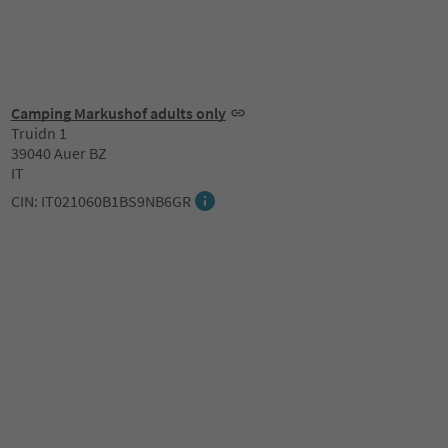
Camping Markushof adults only
Truidn 1
39040 Auer BZ
IT
CIN: IT021060B1BS9NB6GR