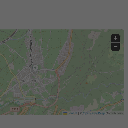
+
−
Leaflet
|
©
OpenStreetMap
Contributors