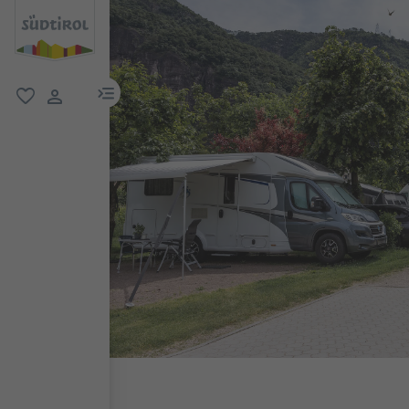
menu link
favorit
user link