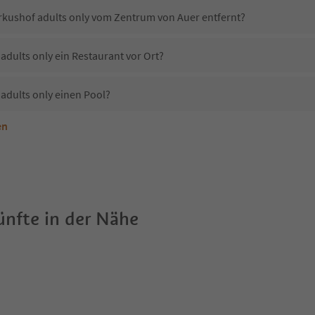
rkushof adults only vom Zentrum von Auer entfernt?
dults only ein Restaurant vor Ort?
adults only einen Pool?
en
nterkunft Camping Markushof adults only erlaubt?
Camping Markushof adults only?
Erhalten die Gäste von Camping Markushof adults only einen Südtirol Guestpass?
nfte in der Nähe