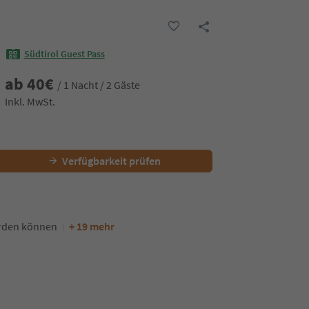
Südtirol Guest Pass
ab
40
€
/ 1 Nacht / 2 Gäste
Inkl. MwSt.
Verfügbarkeit prüfen
erden können
+ 19 mehr