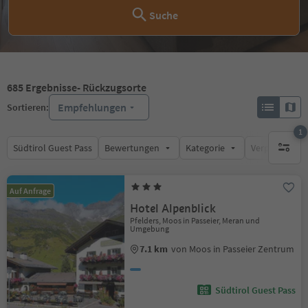
Suche
685
Ergebnisse
- Rückzugsorte
Empfehlungen
Sortieren:
1
Südtirol Guest Pass
Bewertungen
Kategorie
Verpflegungsa
1 aktive
Auf Anfrage
Hotel Alpenblick
Pfelders, Moos in Passeier, Meran und
Umgebung
7.1 km
von Moos in Passeier Zentrum
Südtirol Guest Pass