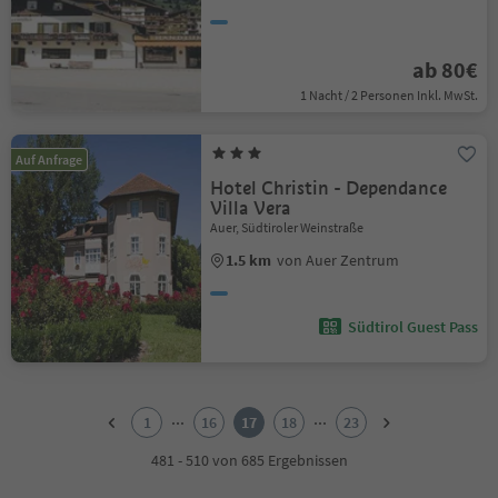
ab 80€
1 Nacht / 2 Personen Inkl. MwSt.
Auf Anfrage
Hotel Christin - Dependance
Villa Vera
Auer, Südtiroler Weinstraße
1.5 km
von Auer Zentrum
Südtirol Guest Pass
1
2
...
...
1
16
17
18
23
3
4
481 - 510 von 685 Ergebnissen
5