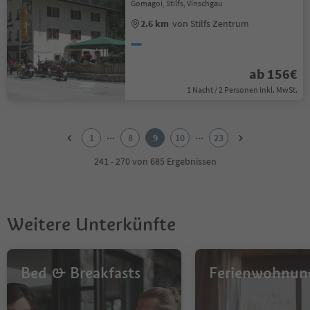
Gomagoi, Stilfs, Vinschgau
2.6 km
von Stilfs Zentrum
ab 156€
1 Nacht / 2 Personen Inkl. MwSt.
1
2
...
...
1
8
9
10
23
3
4
241 - 270 von 685 Ergebnissen
5
6
7
8
Weitere Unterkünfte
9
10
11
12
Bed & Breakfasts
Ferienwohnun
13
14