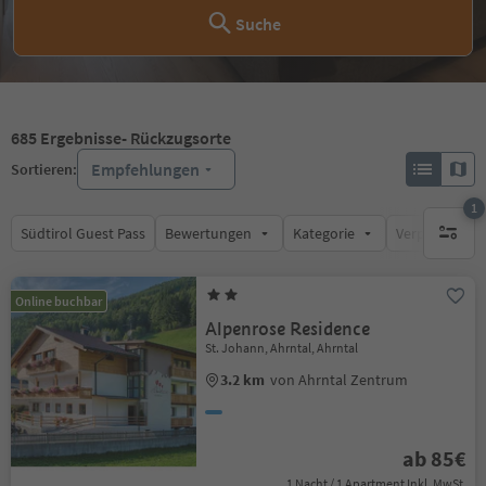
Suche
685
Ergebnisse
- Rückzugsorte
Empfehlungen
Sortieren:
1
Südtirol Guest Pass
Bewertungen
Kategorie
Verpflegungsa
1 aktive
Online buchbar
Alpenrose Residence
St. Johann, Ahrntal, Ahrntal
3.2 km
von Ahrntal Zentrum
ab 85€
1 Nacht / 1 Apartment Inkl. MwSt.