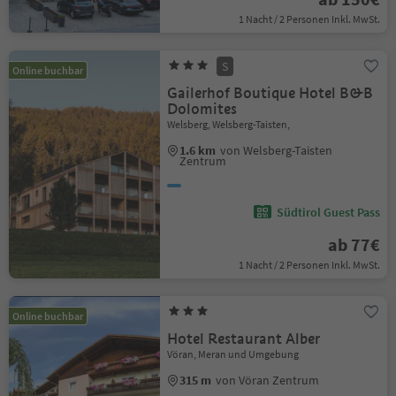
1 Nacht / 2 Personen Inkl. MwSt.
S
Online buchbar
Gailerhof Boutique Hotel B&B
Dolomites
Welsberg, Welsberg-Taisten,
1.6 km
von Welsberg-Taisten
Zentrum
Südtirol Guest Pass
ab 77€
1 Nacht / 2 Personen Inkl. MwSt.
Online buchbar
Hotel Restaurant Alber
Vöran, Meran und Umgebung
315 m
von Vöran Zentrum