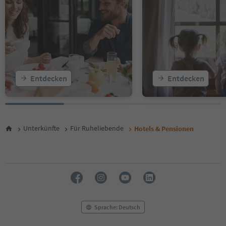
15
16
17
18
19
20
21
22
Entdecken
Entdecken
23
Unterkünfte
Für Ruheliebende
Hotels & Pensionen
Sprache: Deutsch