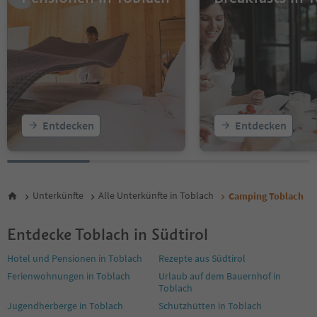
Entdecken
Entdecken
Unterkünfte
Alle Unterkünfte in Toblach
Camping Toblach
Entdecke Toblach in Südtirol
Hotel und Pensionen in Toblach
Rezepte aus Südtirol
Ferienwohnungen in Toblach
Urlaub auf dem Bauernhof in
Toblach
Jugendherberge in Toblach
Schutzhütten in Toblach