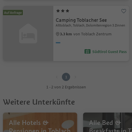
Auf Anfrage
Camping Toblacher See
Alttoblach, Toblach, Dolomitenregion 3 Zinnen
3.3 km
von Toblach Zentrum
Südtirol Guest Pass
1
1
1 - 2 von 2 Ergebnissen
Weitere Unterkünfte
Alle Hotels &
Alle Bed &
Pensionen in Toblach
Breakfasts in 