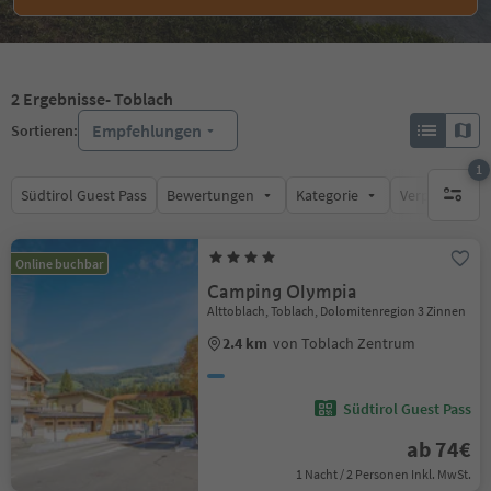
2
Ergebnisse
- Toblach
Empfehlungen
Sortieren:
1
Südtirol Guest Pass
Bewertungen
Kategorie
Verpflegungsa
1 aktive
Online buchbar
Camping Olympia
Alttoblach, Toblach, Dolomitenregion 3 Zinnen
2.4 km
von Toblach Zentrum
Südtirol Guest Pass
ab 74€
1 Nacht / 2 Personen Inkl. MwSt.