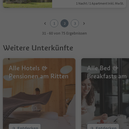
1 Nacht / 1 Apartment Inkl. MwSt.
1
2
1
2
3
3
31 - 60 von 75 Ergebnissen
Weitere Unterkünfte
Alle Hotels &
Alle Bed &
Pensionen am Ritten
Breakfasts am 
Entdecken
Entdecken