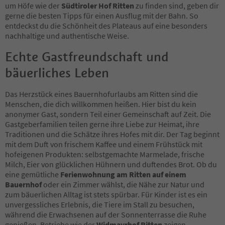
um Höfe wie der
Südtiroler Hof Ritten
zu finden sind, geben dir
gerne die besten Tipps für einen Ausflug mit der Bahn. So
entdeckst du die Schönheit des Plateaus auf eine besonders
nachhaltige und authentische Weise.
Echte Gastfreundschaft und
bäuerliches Leben
Das Herzstück eines Bauernhofurlaubs am Ritten sind die
Menschen, die dich willkommen heißen. Hier bist du kein
anonymer Gast, sondern Teil einer Gemeinschaft auf Zeit. Die
Gastgeberfamilien teilen gerne ihre Liebe zur Heimat, ihre
Traditionen und die Schätze ihres Hofes mit dir. Der Tag beginnt
mit dem Duft von frischem Kaffee und einem Frühstück mit
hofeigenen Produkten: selbstgemachte Marmelade, frische
Milch, Eier von glücklichen Hühnern und duftendes Brot. Ob du
eine gemütliche
Ferienwohnung am Ritten auf einem
Bauernhof
oder ein Zimmer wählst, die Nähe zur Natur und
zum bäuerlichen Alltag ist stets spürbar. Für Kinder ist es ein
unvergessliches Erlebnis, die Tiere im Stall zu besuchen,
während die Erwachsenen auf der Sonnenterrasse die Ruhe
genießen. Betriebe wie der
Widmayrhof Ritten
zeigen