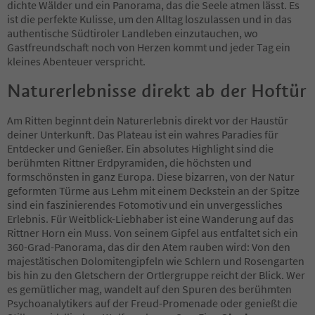
dichte Wälder und ein Panorama, das die Seele atmen lässt. Es
ist die perfekte Kulisse, um den Alltag loszulassen und in das
authentische Südtiroler Landleben einzutauchen, wo
Gastfreundschaft noch von Herzen kommt und jeder Tag ein
kleines Abenteuer verspricht.
Naturerlebnisse direkt ab der Hoftür
Am Ritten beginnt dein Naturerlebnis direkt vor der Haustür
deiner Unterkunft. Das Plateau ist ein wahres Paradies für
Entdecker und Genießer. Ein absolutes Highlight sind die
berühmten Rittner Erdpyramiden, die höchsten und
formschönsten in ganz Europa. Diese bizarren, von der Natur
geformten Türme aus Lehm mit einem Deckstein an der Spitze
sind ein faszinierendes Fotomotiv und ein unvergessliches
Erlebnis. Für Weitblick-Liebhaber ist eine Wanderung auf das
Rittner Horn ein Muss. Von seinem Gipfel aus entfaltet sich ein
360-Grad-Panorama, das dir den Atem rauben wird: Von den
majestätischen Dolomitengipfeln wie Schlern und Rosengarten
bis hin zu den Gletschern der Ortlergruppe reicht der Blick. Wer
es gemütlicher mag, wandelt auf den Spuren des berühmten
Psychoanalytikers auf der Freud-Promenade oder genießt die