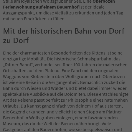
Stille am idyllischen Wolfsgrubener See. Eine
Oberbozen
Ferienwohnung auf einem Bauernhof
ist der ideale
Ausgangspunkt, um diese Vielfalt zu erkunden und jeden Tag
mit neuen Eindrücken zu füllen.
Mit der historischen Bahn von Dorf
zu Dorf
Eine der charmantesten Besonderheiten des Rittens ist seine
einzigartige Mobilität. Die historische Schmalspurbahn, das
„Rittner Bahnl“, verbindet seit über 100 Jahren die malerischen
Ortschaften auf dem Plateau. Eine Fahrt mit den originalen
Waggons von Klobenstein über Wolfsgruben nach Oberbozen
ist wie eine Reise in die Vergangenheit. Gemächlich zuckelt die
Bahn durch Wiesen und Wälder und bietet dabei immer wieder
spektakuläre Ausblicke auf die Dolomiten. Diese entschleunigte
Art des Reisens passt perfekt zur Philosophie eines naturnahen
Urlaubs. Du kannst ganz einfach von deinem Hof aus starten,
die Gegend erkunden und vielleicht einen Stopp am Plattner
Bienenhof in Wolfsgruben einlegen, einem faszinierenden
Museum, das dir die Welt der Bienen näherbringt. Viele
Gastgeber auf den Bauernhöfen, wie sie beispielsweise rund