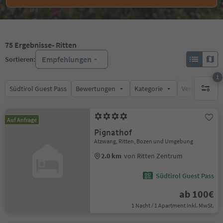
75
Ergebnisse
- Ritten
Empfehlungen
Sortieren:
1
Südtirol Guest Pass
Bewertungen
Kategorie
Verpflegungsa
1 aktive
Auf Anfrage
Pignathof
Atzwang, Ritten, Bozen und Umgebung
2.0 km
von Ritten Zentrum
Südtirol Guest Pass
ab 100€
1 Nacht / 1 Apartment Inkl. MwSt.