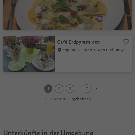
Oberbozen, Ritten, Bozen und Umgebung
Cafè Erdpyramiden
Lengmoos, Ritten, Bozen und Umgebung
1
2
...
1
2
3
7
3
4
1 - 30 von 183 Ergebnissen
5
6
7
Unterkünfte in der Umgebung