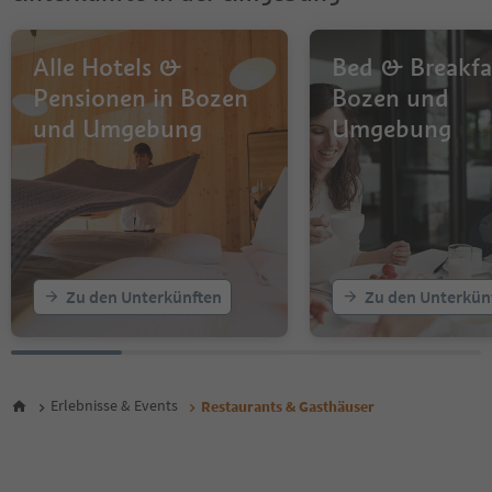
Alle Hotels &
Bed & Breakfa
Pensionen in Bozen
Bozen und
und Umgebung
Umgebung
Zu den Unterkünften
Zu den Unterkün
Erlebnisse & Events
Restaurants & Gasthäuser