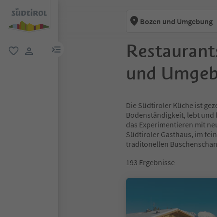
Bozen und Umgebung
Restaurant
menu link
favorit
user link
und Umge
Die Südtiroler Küche ist gez
Bodenständigkeit, lebt und l
das Experimentieren mit neu
Südtiroler Gasthaus, im fei
traditonellen Buschenscha
193
Ergebnisse