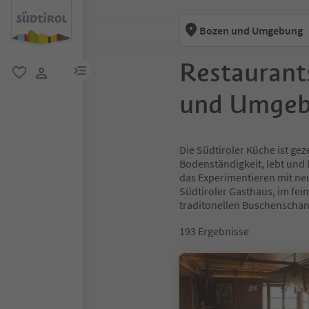
Bozen und Umgebung
Restaurant
menu link
favorit
user link
und Umge
Die Südtiroler Küche ist gez
Bodenständigkeit, lebt und l
das Experimentieren mit neu
Südtiroler Gasthaus, im fei
traditonellen Buschenscha
193
Ergebnisse