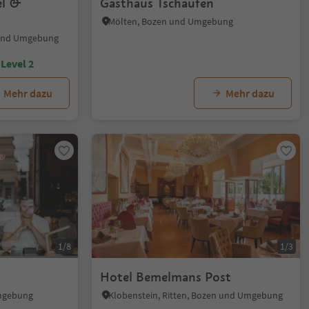
el &
Gasthaus Tschaufen
Mölten, Bozen und Umgebung
 und Umgebung
Level 2
Mehr dazu
Mehr dazu
1/8
1/3
Hotel Bemelmans Post
Umgebung
Klobenstein, Ritten, Bozen und Umgebung