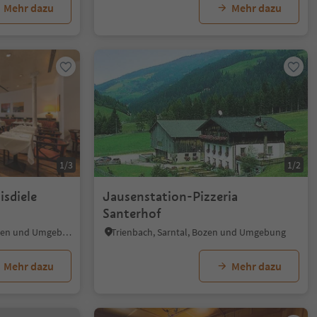
Mehr dazu
Mehr dazu
1/3
1/2
isdiele
Jausenstation-Pizzeria
Santerhof
Bozen Zentrum, Bozen, Bozen und Umgebung
Trienbach, Sarntal, Bozen und Umgebung
Mehr dazu
Mehr dazu