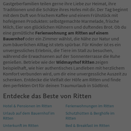
Gastgeberfamilien teilen gerne ihre Liebe zur Heimat, ihre
Traditionen und die Schätze ihres Hofes mit dir. Der Tag beginnt
mit dem Duft von frischem Kaffee und einem Frühstück mit
hofeigenen Produkten: selbstgemachte Marmelade, frische
Milch, Eier von glücklichen Hühnern und duftendes Brot. Ob du
eine gemütliche
Ferienwohnung am Ritten auf einem
Bauernhof
oder ein Zimmer wählst, die Nähe zur Natur und
zum bäuerlichen Alltag ist stets spürbar. Für Kinder ist es ein
unvergessliches Erlebnis, die Tiere im Stall zu besuchen,
während die Erwachsenen auf der Sonnenterrasse die Ruhe
genießen. Betriebe wie der
Widmayrhof Ritten
zeigen
beispielhaft, wie hier authentisches Landleben mit herzlichem
Komfort verbunden wird, um dir eine unvergessliche Auszeit zu
schenken. Entdecke die Vielfalt der Höfe am Ritten und finde
den perfekten Ort für deinen Traumurlaub in Südtirol.
Entdecke das Beste von Ritten
Hotel & Pensionen im Ritten
Ferienwohnungen im Ritten
Urlaub auf dem Bauernhof im
Schutzhütten & Berghöfe im
Ritten
Ritten
Unterkunft im Ritten
Bed & Breakfast im Ritten