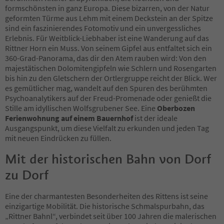
formschönsten in ganz Europa. Diese bizarren, von der Natur
geformten Türme aus Lehm mit einem Deckstein an der Spitze
sind ein faszinierendes Fotomotiv und ein unvergessliches
Erlebnis. Für Weitblick-Liebhaber ist eine Wanderung auf das
Rittner Horn ein Muss. Von seinem Gipfel aus entfaltet sich ein
360-Grad-Panorama, das dir den Atem rauben wird: Von den
majestätischen Dolomitengipfeln wie Schlern und Rosengarten
bis hin zu den Gletschern der Ortlergruppe reicht der Blick. Wer
es gemütlicher mag, wandelt auf den Spuren des berühmten
Psychoanalytikers auf der Freud-Promenade oder genießt die
Stille am idyllischen Wolfsgrubener See. Eine
Oberbozen
Ferienwohnung auf einem Bauernhof
ist der ideale
Ausgangspunkt, um diese Vielfalt zu erkunden und jeden Tag
mit neuen Eindrücken zu füllen.
Mit der historischen Bahn von Dorf
zu Dorf
Eine der charmantesten Besonderheiten des Rittens ist seine
einzigartige Mobilität. Die historische Schmalspurbahn, das
„Rittner Bahnl“, verbindet seit über 100 Jahren die malerischen