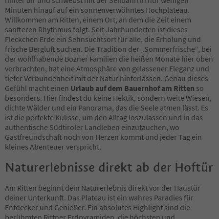
Minuten hinauf auf ein sonnenverwöhntes Hochplateau.
Willkommen am Ritten, einem Ort, an dem die Zeit einem
sanfteren Rhythmus folgt. Seit Jahrhunderten ist dieses
Fleckchen Erde ein Sehnsuchtsort für alle, die Erholung und
frische Bergluft suchen. Die Tradition der „Sommerfrische“, bei
der wohlhabende Bozner Familien die heißen Monate hier oben
verbrachten, hat eine Atmosphäre von gelassener Eleganz und
tiefer Verbundenheit mit der Natur hinterlassen. Genau dieses
Gefühl macht einen
Urlaub auf dem Bauernhof am Ritten
so
besonders. Hier findest du keine Hektik, sondern weite Wiesen,
dichte Wälder und ein Panorama, das die Seele atmen lässt. Es
ist die perfekte Kulisse, um den Alltag loszulassen und in das
authentische Südtiroler Landleben einzutauchen, wo
Gastfreundschaft noch von Herzen kommt und jeder Tag ein
kleines Abenteuer verspricht.
Naturerlebnisse direkt ab der Hoftür
Am Ritten beginnt dein Naturerlebnis direkt vor der Haustür
deiner Unterkunft. Das Plateau ist ein wahres Paradies für
Entdecker und Genießer. Ein absolutes Highlight sind die
berühmten Rittner Erdpyramiden, die höchsten und