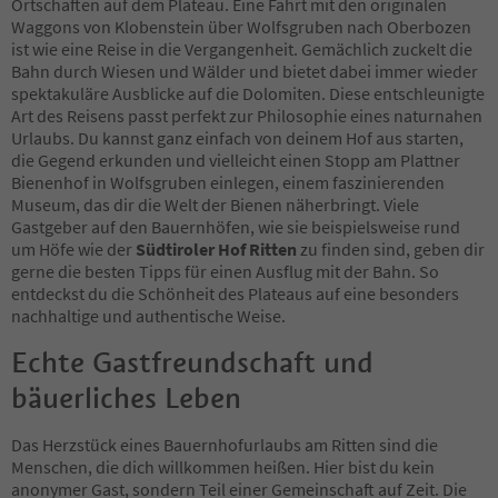
Ortschaften auf dem Plateau. Eine Fahrt mit den originalen
Waggons von Klobenstein über Wolfsgruben nach Oberbozen
ist wie eine Reise in die Vergangenheit. Gemächlich zuckelt die
Bahn durch Wiesen und Wälder und bietet dabei immer wieder
spektakuläre Ausblicke auf die Dolomiten. Diese entschleunigte
Art des Reisens passt perfekt zur Philosophie eines naturnahen
Urlaubs. Du kannst ganz einfach von deinem Hof aus starten,
die Gegend erkunden und vielleicht einen Stopp am Plattner
Bienenhof in Wolfsgruben einlegen, einem faszinierenden
Museum, das dir die Welt der Bienen näherbringt. Viele
Gastgeber auf den Bauernhöfen, wie sie beispielsweise rund
um Höfe wie der
Südtiroler Hof Ritten
zu finden sind, geben dir
gerne die besten Tipps für einen Ausflug mit der Bahn. So
entdeckst du die Schönheit des Plateaus auf eine besonders
nachhaltige und authentische Weise.
Echte Gastfreundschaft und
bäuerliches Leben
Das Herzstück eines Bauernhofurlaubs am Ritten sind die
Menschen, die dich willkommen heißen. Hier bist du kein
anonymer Gast, sondern Teil einer Gemeinschaft auf Zeit. Die