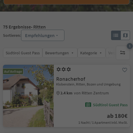
75
Ergebnisse
- Ritten
Empfehlungen
Sortieren:
1
Südtirol Guest Pass
Bewertungen
Kategorie
Verpflegungsa
1 aktive
Auf Anfrage
Ronacherhof
Klobenstein, Ritten, Bozen und Umgebung
2.4 km
von Ritten Zentrum
Südtirol Guest Pass
ab 180€
1 Nacht / 1 Apartment Inkl. MwSt.