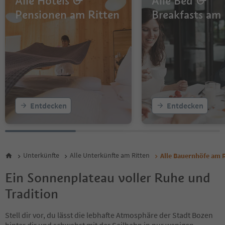
Alle Hotels &
Alle Bed &
Pensionen am Ritten
Breakfasts am 
Entdecken
Entdecken
Unterkünfte
Alle Unterkünfte am Ritten
Alle Bauernhöfe am R
Ein Sonnenplateau voller Ruhe und
Tradition
Stell dir vor, du lässt die lebhafte Atmosphäre der Stadt Bozen
hinter dir und schwebst mit der Seilbahn in nur wenigen