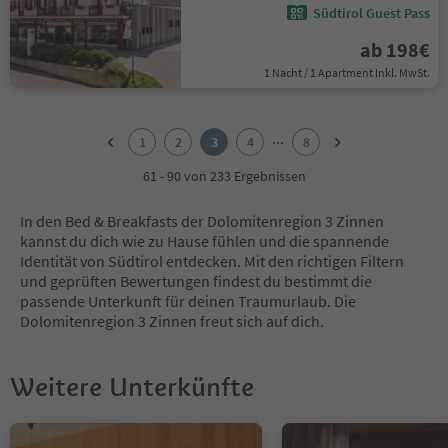
Südtirol Guest Pass
ab 198€
1 Nacht / 1 Apartment Inkl. MwSt.
1
2
...
1
2
3
4
8
3
4
61 - 90 von 233 Ergebnissen
5
6
In den Bed & Breakfasts der Dolomitenregion 3 Zinnen
7
kannst du dich wie zu Hause fühlen und die spannende
8
Identität von Südtirol entdecken. Mit den richtigen Filtern
und geprüften Bewertungen findest du bestimmt die
passende Unterkunft für deinen Traumurlaub. Die
Dolomitenregion 3 Zinnen freut sich auf dich.
Weitere Unterkünfte