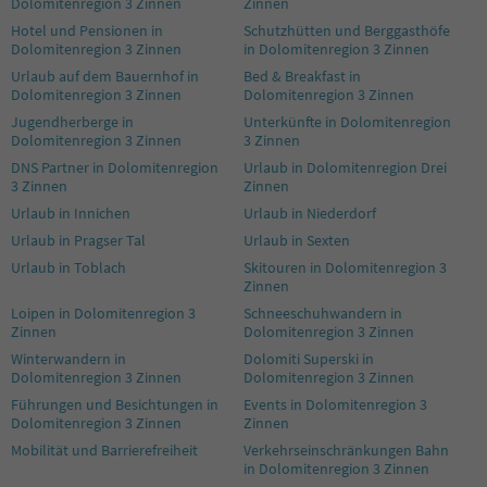
Dolomitenregion 3 Zinnen
Zinnen
Hotel und Pensionen in
Schutzhütten und Berggasthöfe
Dolomitenregion 3 Zinnen
in Dolomitenregion 3 Zinnen
Urlaub auf dem Bauernhof in
Bed & Breakfast in
Dolomitenregion 3 Zinnen
Dolomitenregion 3 Zinnen
Jugendherberge in
Unterkünfte in Dolomitenregion
Dolomitenregion 3 Zinnen
3 Zinnen
DNS Partner in Dolomitenregion
Urlaub in Dolomitenregion Drei
3 Zinnen
Zinnen
Urlaub in Innichen
Urlaub in Niederdorf
Urlaub in Pragser Tal
Urlaub in Sexten
Urlaub in Toblach
Skitouren in Dolomitenregion 3
Zinnen
Loipen in Dolomitenregion 3
Schneeschuhwandern in
Zinnen
Dolomitenregion 3 Zinnen
Winterwandern in
Dolomiti Superski in
Dolomitenregion 3 Zinnen
Dolomitenregion 3 Zinnen
Führungen und Besichtungen in
Events in Dolomitenregion 3
Dolomitenregion 3 Zinnen
Zinnen
Mobilität und Barrierefreiheit
Verkehrseinschränkungen Bahn
in Dolomitenregion 3 Zinnen