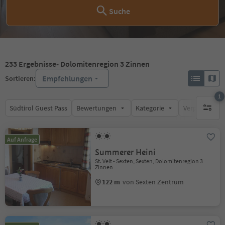
Suche
233
Ergebnisse
- Dolomitenregion 3 Zinnen
Empfehlungen
Sortieren:
1
Südtirol Guest Pass
Bewertungen
Kategorie
Verpflegungsa
1 aktive
Auf Anfrage
Summerer Heini
St. Veit - Sexten, Sexten, Dolomitenregion 3
Zinnen
122 m
von Sexten Zentrum