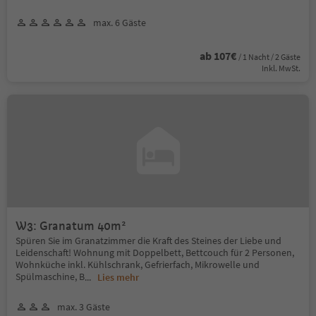
max. 6 Gäste
ab 107€
/ 1 Nacht / 2 Gäste
Inkl. MwSt.
W3: Granatum 40m²
Spüren Sie im Granatzimmer die Kraft des Steines der Liebe und
Leidenschaft! Wohnung mit Doppelbett, Bettcouch für 2 Personen,
Wohnküche inkl. Kühlschrank, Gefrierfach, Mikrowelle und
Spülmaschine, B
...
Lies mehr
max. 3 Gäste