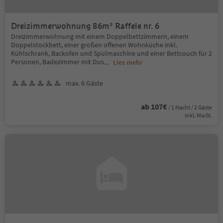
Dreizimmerwohnung 86m² Raffele nr. 6
Dreizimmerwohnung mit einem Doppelbettzimmern, einem
Doppelstockbett, einer großen offenen Wohnküche inkl.
Kühlschrank, Backofen und Spülmaschine und einer Bettcouch für 2
Personen, Badezimmer mit Dus
...
Lies mehr
max. 6 Gäste
ab 107€
/ 1 Nacht / 2 Gäste
Inkl. MwSt.