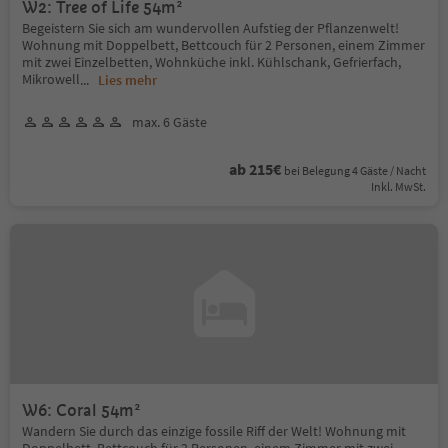
W2: Tree of Life 54m²
Begeistern Sie sich am wundervollen Aufstieg der Pflanzenwelt!
Wohnung mit Doppelbett, Bettcouch für 2 Personen, einem Zimmer
mit zwei Einzelbetten, Wohnküche inkl. Kühlschank, Gefrierfach,
Mikrowell
...
Lies mehr
max. 6 Gäste
ab 215€
bei Belegung 4 Gäste / Nacht
Inkl. MwSt.
W6: Coral 54m²
Wandern Sie durch das einzige fossile Riff der Welt! Wohnung mit
Doppelbett, Bettcouch für 2 Personen, einem Zimmer mit zwei