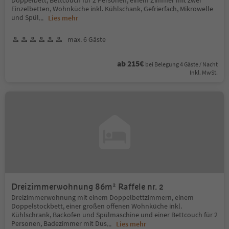
Einzelbetten, Wohnküche inkl. Kühlschank, Gefrierfach, Mikrowelle
und Spül
...
Lies mehr
max. 6 Gäste
ab 215€
bei Belegung 4 Gäste / Nacht
Inkl. MwSt.
Dreizimmerwohnung 86m² Raffele nr. 2
Dreizimmerwohnung mit einem Doppelbettzimmern, einem
Doppelstockbett, einer großen offenen Wohnküche inkl.
Kühlschrank, Backofen und Spülmaschine und einer Bettcouch für 2
Personen, Badezimmer mit Dus
...
Lies mehr