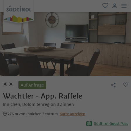
men
favorit
user lin
Auf Anfrage
Wachtler - App. Raffele
Innichen, Dolomitenregion 3 Zinnen
276 m
von Innichen Zentrum
Karte anzeigen
Südtirol Guest Pass