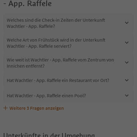
- App. Raffele
Welches sind die Check-in Zeiten der Unterkunft
Wachtler - App. Raffele?
Welche Art von Frühstück wird in der Unterkunft
Wachtler - App. Raffele serviert?
Wie weit ist Wachtler - App. Raffele vom Zentrum von
Innichen entfernt?
Hat Wachtler - App. Raffele ein Restaurant vor Ort?
Hat Wachtler - App. Raffele einen Pool?
Weitere
3
Fragen anzeigen
Sind Haustiere in der Unterkunft Wachtler - App. Raffele
Erhalten die Gäste von Wachtler - App. Raffele einen
Welche Services bietet Wachtler - App. Raffele?
erlaubt?
Südtirol Guestpass?
Unterkünfte in der Umgebung