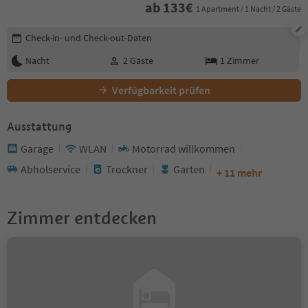
ab
133
€
1 Apartment / 1 Nacht / 2 Gäste
Buchungsdetails bearbeiten
Check-in- und Check-out-Daten
Nacht
2
Gäste
1
Zimmer
Verfügbarkeit prüfen
Ausstattung
Garage
WLAN
Motorrad willkommen
Abholservice
Trockner
Garten
+ 11 mehr
Zimmer entdecken