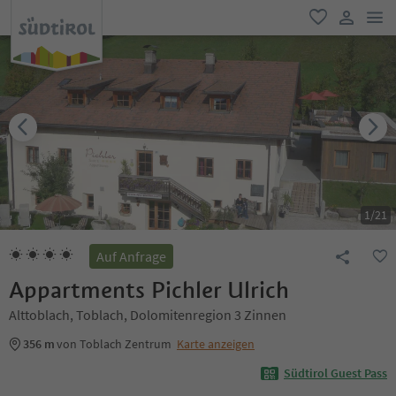
men
favorit
user lin
1
/
21
Auf Anfrage
Appartments Pichler Ulrich
Alttoblach, Toblach, Dolomitenregion 3 Zinnen
356 m
von Toblach Zentrum
Karte anzeigen
Südtirol Guest Pass