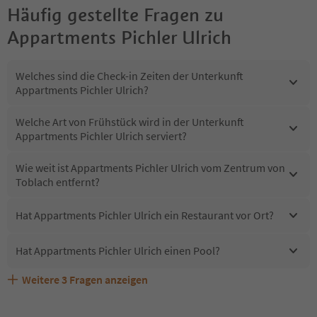
Häufig gestellte Fragen zu
Appartments Pichler Ulrich
Welches sind die Check-in Zeiten der Unterkunft
Appartments Pichler Ulrich?
Welche Art von Frühstück wird in der Unterkunft
Appartments Pichler Ulrich serviert?
Wie weit ist Appartments Pichler Ulrich vom Zentrum von
Toblach entfernt?
Hat Appartments Pichler Ulrich ein Restaurant vor Ort?
Hat Appartments Pichler Ulrich einen Pool?
Weitere
3
Fragen anzeigen
Sind Haustiere in der Unterkunft Appartments Pichler
Erhalten die Gäste von Appartments Pichler Ulrich einen
Welche Services bietet Appartments Pichler Ulrich?
Ulrich erlaubt?
Südtirol Guestpass?