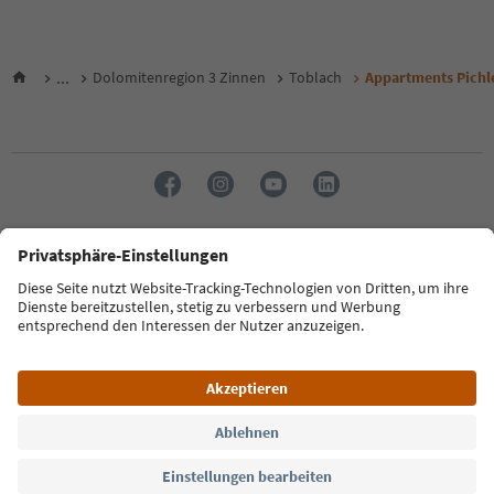
...
Dolomitenregion 3 Zinnen
Toblach
Appartments Pichle
Sprache: Deutsch
FAQ
Kontakt
Presse
MICE
Datenschutzerklärung
AGB
Impressum
Cookie Policy
Film commission
Über uns
Zugänglichkeitserklärung
Südtirol B2B
© 2026 IDM Südtirol