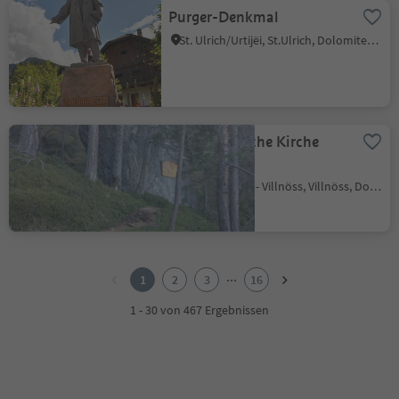
Purger-Denkmal
St. Ulrich/Urtijëi, St.Ulrich, Dolomitenregion Gröden
Die Lutherische Kirche
(Kultstein)
St. Magdalena - Villnöss, Villnöss, Dolomitenregion Lüsen Villnöss
1
2
...
1
2
3
16
3
4
1 - 30 von 467 Ergebnissen
5
6
7
8
9