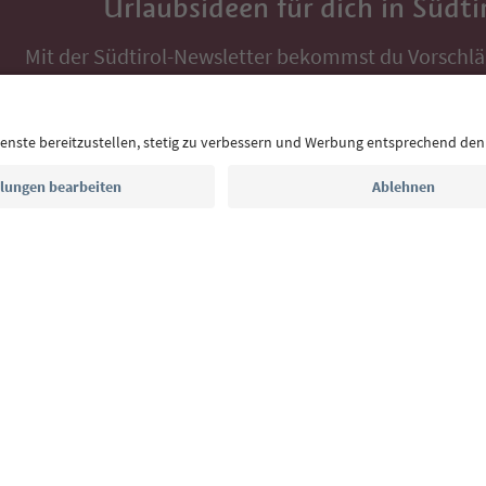
Urlaubsideen für dich in Südti
Mit der Südtirol-Newsletter bekommst du Vorschlä
Auszeit, Veranstaltungs-Tipps und typische Rezepte
Postfach.
E-Mail Adresse
Jetzt anmelden