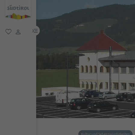
menu link
favorit
user link
Kultur und Sehenswürdigkeiten