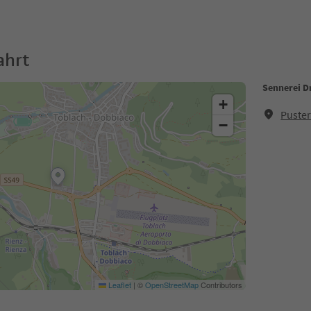
ahrt
Sennerei D
+
Puster
−
Leaflet
|
©
OpenStreetMap
Contributors