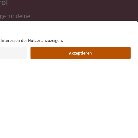
rol
ge für deine
 direkt ins
Sprache: Deutsch