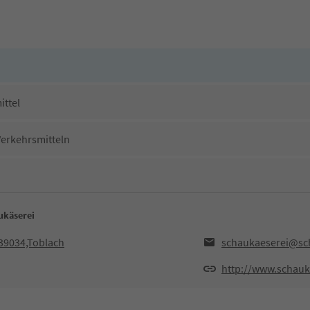
ittel
Verkehrsmitteln
ukäserei
,39034,Toblach
schaukaeserei@sc
http://www.schauk