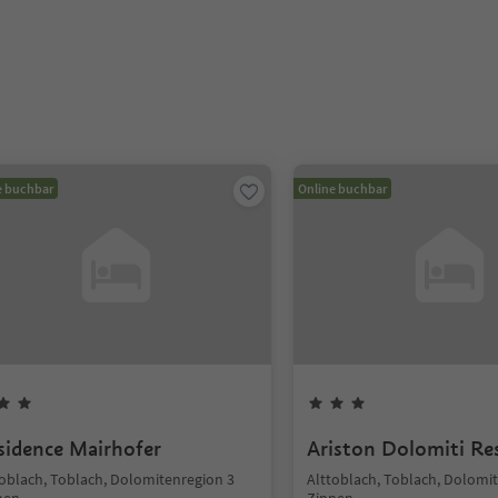
e buchbar
Online buchbar
sidence Mairhofer
Ariston Dolomiti Re
toblach, Toblach, Dolomitenregion 3
Alttoblach, Toblach, Dolomi