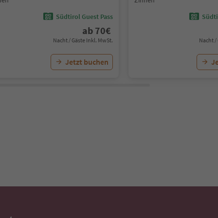
nen
Zinnen
Südtirol Guest Pass
Südti
ab
70
€
Nacht / Gäste Inkl. MwSt.
Nacht /
Jetzt buchen
J