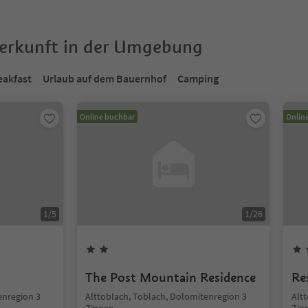
terkunft in der Umgebung
eakfast
Urlaub auf dem Bauernhof
Camping
Online buchbar
Onlin
1
/
5
1
/
26
The Post Mountain Residence
Re
enregion 3
Alttoblach, Toblach, Dolomitenregion 3
Alt