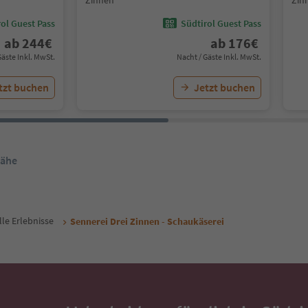
Zinnen
Zin
ol Guest Pass
Südtirol Guest Pass
ab
244
€
ab
176
€
Gäste Inkl. MwSt.
Nacht / Gäste Inkl. MwSt.
tzt buchen
Jetzt buchen
Nähe
lle Erlebnisse
Sennerei Drei Zinnen - Schaukäserei