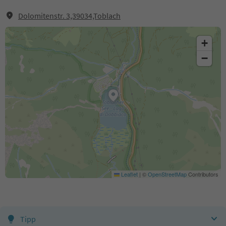
Dolomitenstr. 3,39034,Toblach
+
−
Leaflet
|
©
OpenStreetMap
Contributors
Tipp