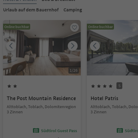
Urlaub auf dem Bauernhof
Camping
Online buchbar
Online buchbar
1
/
26
S
The Post Mountain Residence
Hotel Patris
Alttoblach, Toblach, Dolomitenregion
Alttoblach, Toblach, Dol
3 Zinnen
3 Zinnen
Südtirol Guest Pass
Südtir