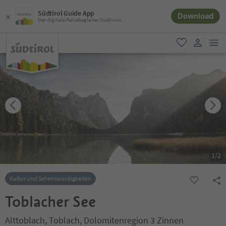
Südtirol Guide App
Download
Der digitale Reisebegleiter Südtirols
men
favorit
user lin
1
/
2
Kultur und Sehenswürdigkeiten
Toblacher See
Alttoblach, Toblach, Dolomitenregion 3 Zinnen