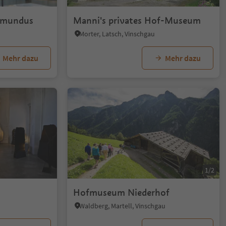
imundus
Manni's privates Hof-Museum
Morter, Latsch, Vinschgau
Mehr dazu
Mehr dazu
1/2
Hofmuseum Niederhof
Waldberg, Martell, Vinschgau