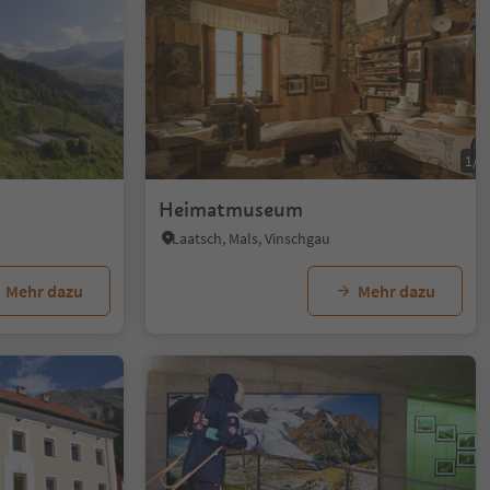
1/5
1/4
Heimatmuseum
Laatsch, Mals, Vinschgau
Mehr dazu
Mehr dazu