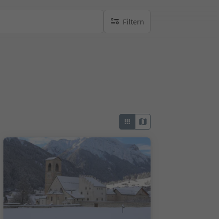
Filtern
keine aktiven Filte
1/5