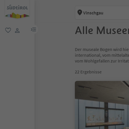
Vinschgau
Alle Musee
menu link
favorit
user link
Der museale Bogen wird hier
international, vom mittelal
vom Wohlgefallen zur Irrita
22
Ergebnisse