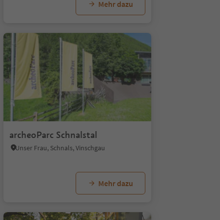
Mehr dazu
1
archeoParc Schnalstal
Unser Frau, Schnals, Vinschgau
Mehr dazu