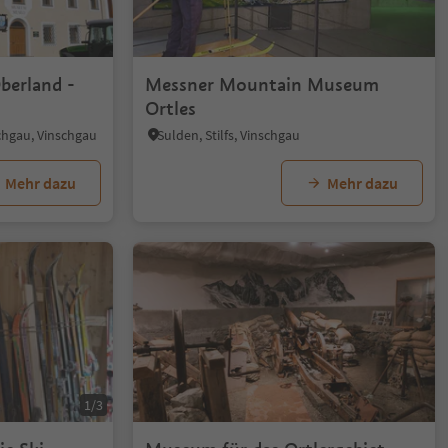
berland -
Messner Mountain Museum
Ortles
chgau, Vinschgau
Sulden, Stilfs, Vinschgau
Mehr dazu
Mehr dazu
1/3