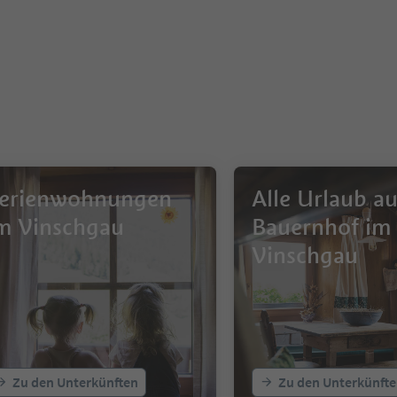
erienwohnungen
Alle Urlaub a
m Vinschgau
Bauernhof im
Vinschgau
Zu den Unterkünften
Zu den Unterkünft