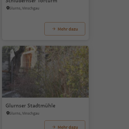
Schludernser Torturm
Glurns, Vinschgau
Mehr dazu
Glurnser Stadtmühle
Glurns, Vinschgau
Mehr dazu