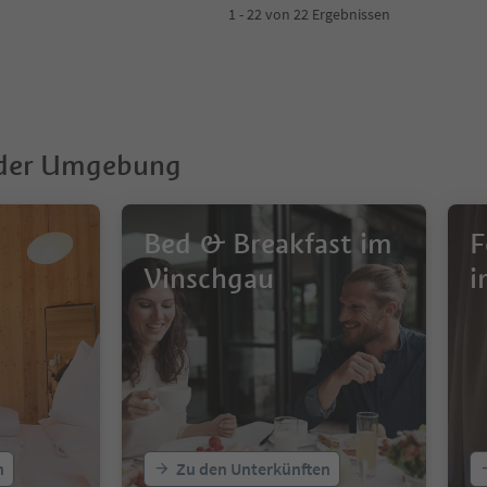
1 - 22 von 22 Ergebnissen
 der Umgebung
Bed & Breakfast im
F
Vinschgau
i
n
Zu den Unterkünften