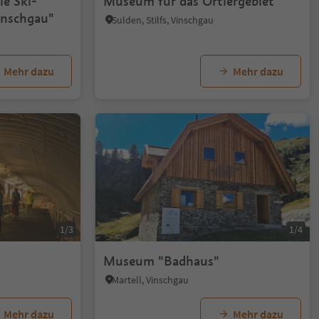
e Ski-
Museum für das Ortlergebiet
inschgau"
Sulden, Stilfs, Vinschgau
Mehr dazu
Mehr dazu
1/3
1/4
Museum "Badhaus"
Martell, Vinschgau
Mehr dazu
Mehr dazu