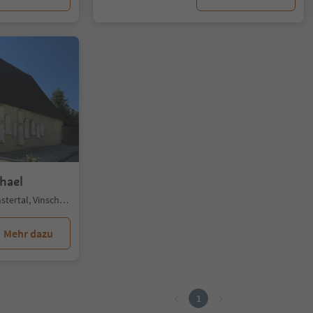
hael
Taufers i. M., Taufers im Münstertal, Vinschgau
Mehr dazu
1