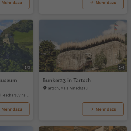
Mehr dazu
Mehr dazu
1/3
1/4
Museum
Bunker23 in Tartsch
Tartsch, Mals, Vinschgau
Tabland - Naturns, Kastelbell-Tschars, Vinschgau
Mehr dazu
Mehr dazu