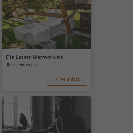
1/2
Die Laaser Marmorwelt
Laas, Vinschgau
Mehr dazu