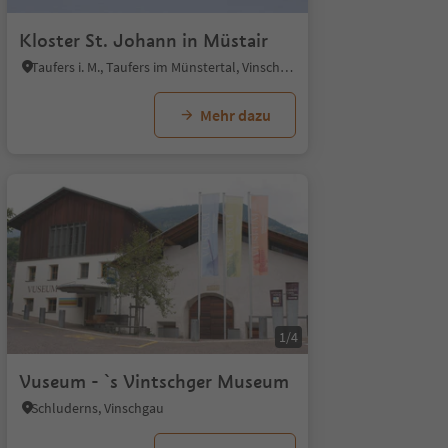
Kloster St. Johann in Müstair
Taufers i. M., Taufers im Münstertal, Vinschgau
Mehr dazu
1/4
Vuseum - `s Vintschger Museum
Schluderns, Vinschgau