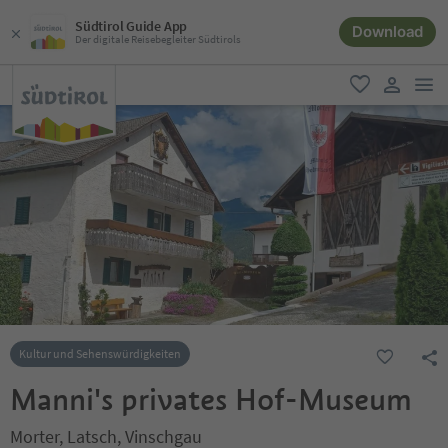
Südtirol Guide App
Download
Der digitale Reisebegleiter Südtirols
men
favorit
user lin
Kultur und Sehenswürdigkeiten
Manni's privates Hof-Museum
Morter, Latsch, Vinschgau