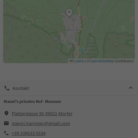
Leaflet
|
©
OpenStreetMap
Contributors
Kontakt
Manni's privates Hof- Museum
Platzergasse 30,39021,Morter
manni.haringer@gmail.com
+39 339533 5534