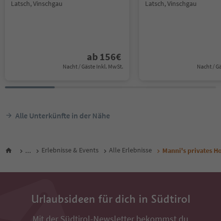
Latsch, Vinschgau
Latsch, Vinschgau
ab
156
€
Nacht / Gäste Inkl. MwSt.
Nacht / G
Alle Unterkünfte in der Nähe
...
Erlebnisse & Events
Alle Erlebnisse
Manni's privates 
Urlaubsideen für dich in Südtirol
Mit der Südtirol-Newsletter bekommst du