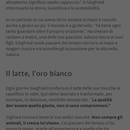
altoatesino significa cavolo cappuccio.” A Siegfried
interessano la storia, la politica e la sostenibilità.
In un periodo in cui aveva chi lo aiutava al maso è riuscito
anche a girare un po’ il mondo e a goderselo. “Fa bene ogni
tanto guardare oltre il proprio orizzonte.” Ha smesso di
recitare a teatro, una delle sue passioni. Adesso tocca ai suoi
figli. Siegfried vuole passare del tempo con loro al maso e
magari riuscire a trasmettergli la passione per la vita nella
natura.
Il latte, l’oro bianco
Ogni giorno Siegfried conferisce il latte delle sue mucche al
caseificio in valle. Qui viene lavorato e trasformato, per
esempio, in deliziose, morbide mozzarelle. “
La qualità
dev’essere quella giusta, non ci sono compromessi.”
Sigfried conosce bene le sue sedici mucche.
Non compra gli
animali, li cresce lui stesso.
Col passare del tempo ci ha
preso la mano, grazie all’esperienza e a quello che ha