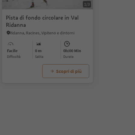
1/3
Pista di fondo circolare in Val
Ridanna
Ridanna, Racines, Vipiteno e dintorni
Facile
0 m
0h:00 Min
Difficoltà
Salita
durata
Scopri di più