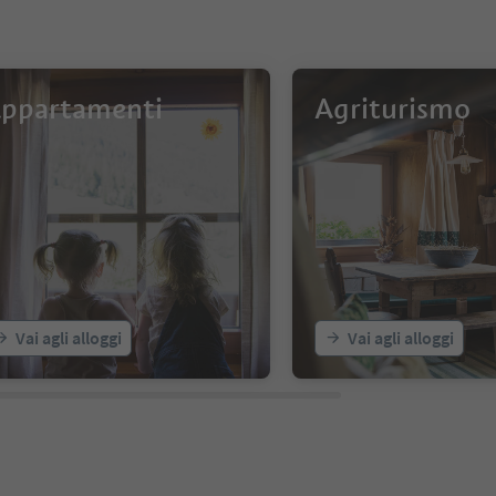
ppartamenti
Agriturismo
Vai agli alloggi
Vai agli alloggi