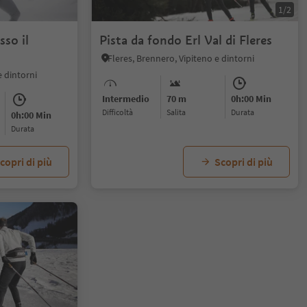
1/2
sso il
Pista da fondo Erl Val di Fleres
Fleres, Brennero, Vipiteno e dintorni
e dintorni
Intermedio
70 m
0h:00 Min
Difficoltà
Salita
durata
0h:00 Min
durata
copri di più
Scopri di più