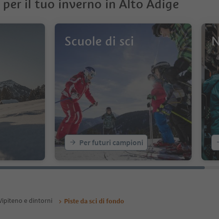
 per il tuo inverno in Alto Adige
Scuole di sci
N
Per futuri campioni
Vipiteno e dintorni
Piste da sci di fondo