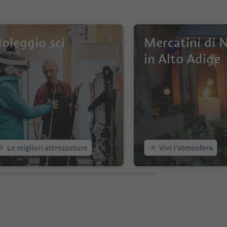
oleggio sci
Mercatini di 
in Alto Adige
Le migliori attrezzature
Vivi l'atmosfera