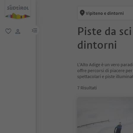
Vipiteno e dintorni
Piste da sc
menu link
favoriti
user link
dintorni
L'Alto Adige è un vero paradis
offre percorsi di piacere per
spettacolari e piste illuminate 
7
Risultati