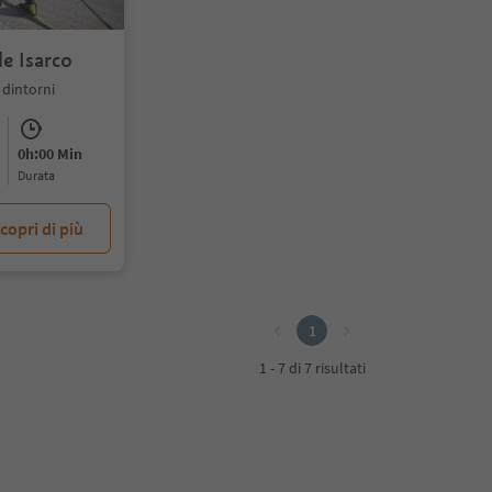
e Isarco
 dintorni
0h:00 Min
durata
copri di più
1
1 - 7 di 7 risultati