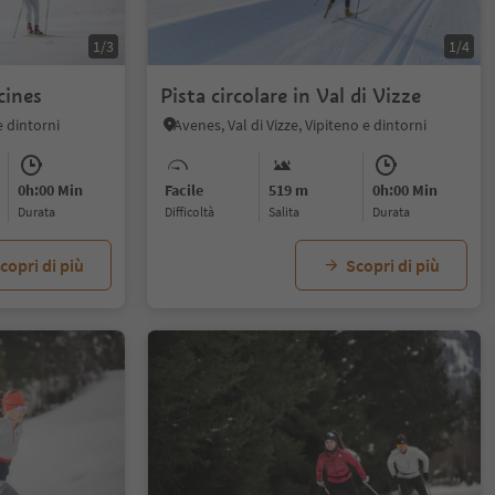
1/3
1/4
cines
Pista circolare in Val di Vizze
e dintorni
Avenes, Val di Vizze, Vipiteno e dintorni
0h:00 Min
Facile
519 m
0h:00 Min
durata
Difficoltà
Salita
durata
copri di più
Scopri di più