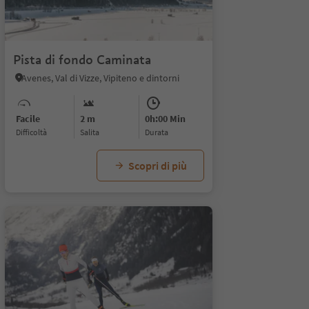
1/5
Pista di fondo Caminata
Avenes, Val di Vizze, Vipiteno e dintorni
Facile
2 m
0h:00 Min
Difficoltà
Salita
durata
Scopri di più