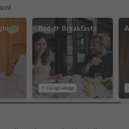
orni
ghi
Bed & Breakfasts
A
Vai agli alloggi