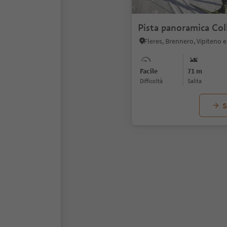
Pista panoramica Coll
Fleres, Brennero, Vipiteno e
Facile
71 m
Difficoltà
Salita
S
1