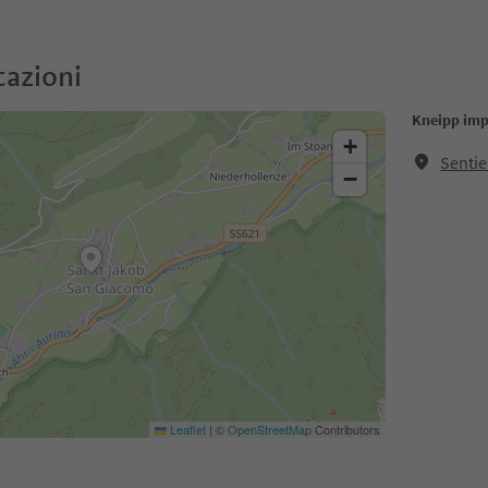
cazioni
Kneipp imp
+
Sentie
−
Leaflet
|
©
OpenStreetMap
Contributors