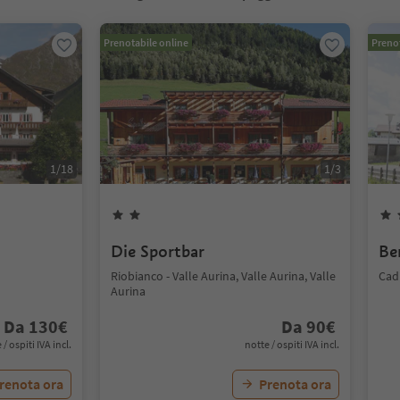
Prenotabile online
Prenot
1
/
18
1
/
3
Die Sportbar
Be
Riobianco - Valle Aurina, Valle Aurina, Valle
Cadi
Aurina
Da
130
€
Da
90
€
 / ospiti IVA incl.
notte / ospiti IVA incl.
renota ora
Prenota ora