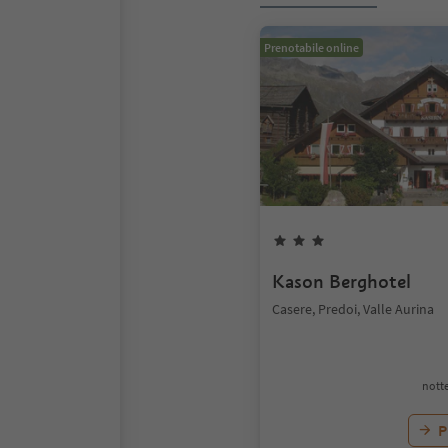
Prenotabile online
Kason Berghotel
Casere, Predoi, Valle Aurina
notte
P