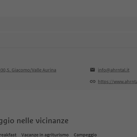
030,S. Giacomo/Valle Aurina
info@ahrntal.it
https://www.ahrnt
oggio nelle vicinanze
reakfast
Vacanze in agriturismo
Campeggio