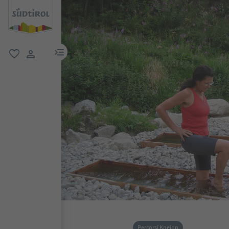
menu link
favoriti
user link
Percorsi Kneipp