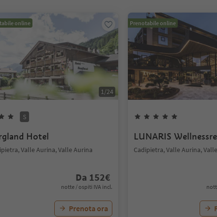
abile online
Prenotabile online
1
/
24
S
rgland Hotel
LUNARIS Wellnessre
pietra, Valle Aurina, Valle Aurina
Cadipietra, Valle Aurina, Vall
Da
152
€
notte / ospiti IVA incl.
nott
Prenota ora