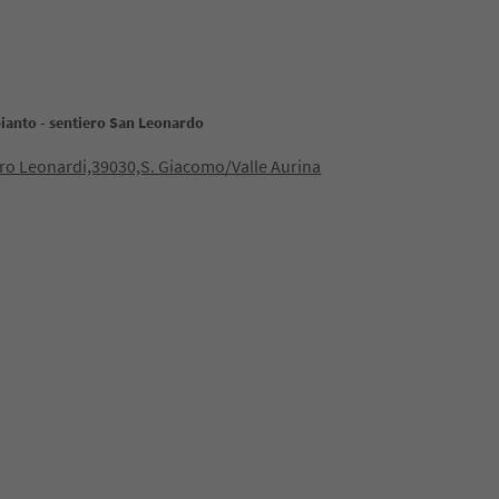
ianto - sentiero San Leonardo
ro Leonardi,39030,S. Giacomo/Valle Aurina