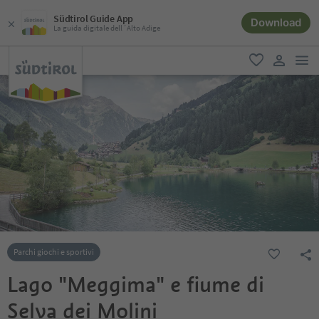
Südtirol Guide App
Download
La guida digitale dell´Alto Adige
men
favoriti
user lin
Parchi giochi e sportivi
Lago "Meggima" e fiume di
Selva dei Molini