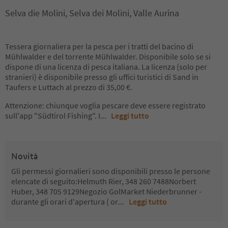
Selva die Molini, Selva dei Molini, Valle Aurina
Tessera giornaliera per la pesca per i tratti del bacino di
Mühlwalder e del torrente Mühlwalder. Disponibile solo se si
dispone di una licenza di pesca italiana. La licenza (solo per
stranieri) è disponibile presso gli uffici turistici di Sand in
Taufers e Luttach al prezzo di 35,00 €.
Attenzione: chiunque voglia pescare deve essere registrato
sull'app "Südtirol Fishing". I
...
Leggi tutto
Novità
Gli permessi giornalieri sono disponibili presso le persone
elencate di seguito:Helmuth Rier, 348 260 7488Norbert
Huber, 348 705 9129Negozio GolMarket Niederbrunner -
durante gli orari d'apertura ( or
...
Leggi tutto