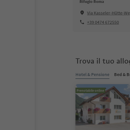
Rifugio Roma
Via Kasseler-Hütte-We
+39 0474 672550
Trova il tuo all
Hotel & Pensione
Bed & B
Prenotabile online