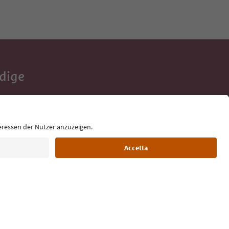
Adige
e tue vacanze,