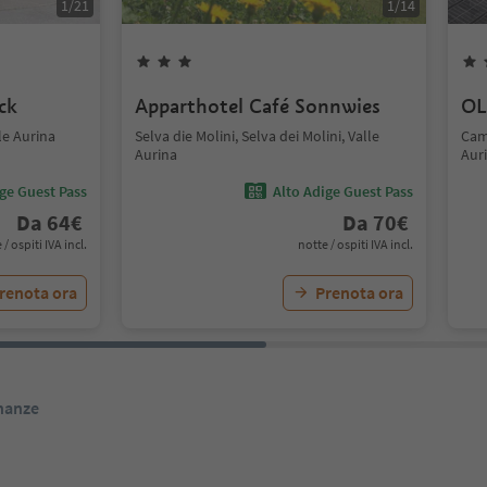
1
/
21
1
/
14
ck
Apparthotel Café Sonnwies
OL
le Aurina
Selva die Molini, Selva dei Molini, Valle
Cam
Aurina
Aur
ige Guest Pass
Alto Adige Guest Pass
Da
64
€
Da
70
€
 / ospiti IVA incl.
notte / ospiti IVA incl.
renota ora
Prenota ora
inanze