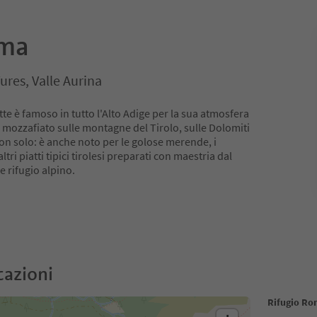
oma
ures, Valle Aurina
tte è famoso in tutto l'Alto Adige per la sua atmosfera
 mozzafiato sulle montagne del Tirolo, sulle Dolomiti
 non solo: è anche noto per le golose merende, i
altri piatti tipici tirolesi preparati con maestria dal
e rifugio alpino.
cazioni
Rifugio R