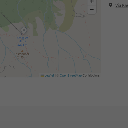
+
Via Ka
−
Leaflet
|
©
OpenStreetMap
Contributors