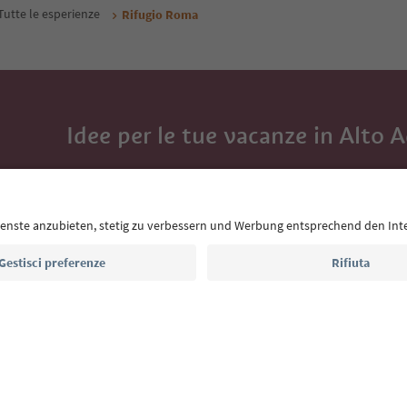
Tutte le esperienze
Rifugio Roma
Idee per le tue vacanze in Alto 
Con la newsletter dell’Alto Adige ricevi consigli per l
eventi da non perdere e ricette tipiche.
Indirizzo e-mail*
Iscriviti alla newsletter