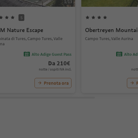
1
/
13
S
M Nature Escape
Obertreyen Mountai
inata di Tures, Campo Tures, Valle
Campo Tures, Valle Aurina
ina
Alto Adige Guest Pass
Alto Ad
Da
210
€
notte / ospiti IVA incl.
nott
Prenota ora