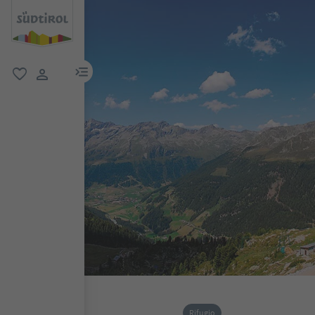
menu link
favoriti
user link
Rifugio