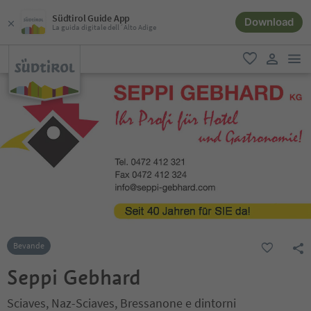
Südtirol Guide App
Download
La guida digitale dell´Alto Adige
men
favoriti
user lin
Bevande
Seppi Gebhard
Sciaves, Naz-Sciaves, Bressanone e dintorni