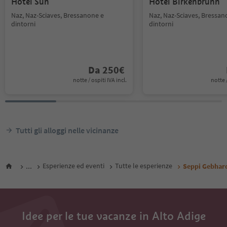
Hotel Sun
Hotel Birkenbrunn
Naz, Naz-Sciaves, Bressanone e
Naz, Naz-Sciaves, Bressan
dintorni
dintorni
Da
250
€
notte / ospiti IVA incl.
notte /
Tutti gli alloggi nelle vicinanze
...
Esperienze ed eventi
Tutte le esperienze
Seppi Gebhar
Idee per le tue vacanze in Alto Adige