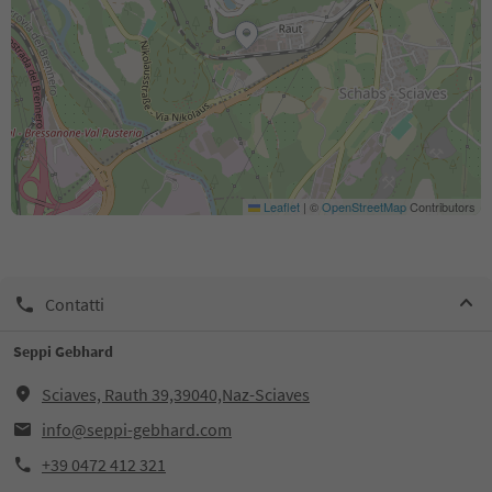
Leaflet
|
©
OpenStreetMap
Contributors
Contatti
Seppi Gebhard
Sciaves, Rauth 39,39040,Naz-Sciaves
info@seppi-gebhard.com
+39 0472 412 321