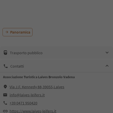
Panoramica
Trasporto pubblico
Contatti
Associazione Turistica Laives Bronzolo Vadena
Via J.F. Kennedy 88,39055,Laives
info@laives-leifers.it
+39 0471 950420
https://www.laives-leifers.it