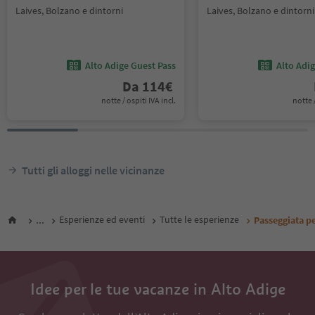
Laives, Bolzano e dintorni
Laives, Bolzano e dintorni
Alto Adige Guest Pass
Alto Adi
Da
114
€
notte / ospiti IVA incl.
notte /
Tutti gli alloggi nelle vicinanze
...
Esperienze ed eventi
Tutte le esperienze
Passeggiata pe
Idee per le tue vacanze in Alto Adige