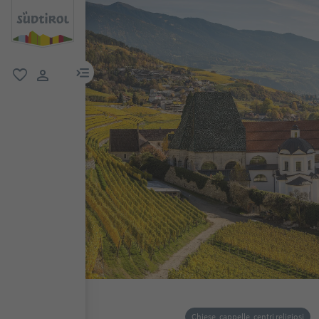
menu link
favoriti
user link
Chiese, cappelle, centri religiosi