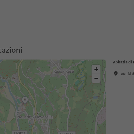
cazioni
Abbazia di 
+
via Ab
−