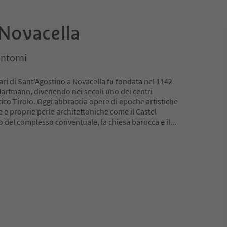
 Novacella
intorni
ari di Sant’Agostino a Novacella fu fondata nel 1142
artmann, divenendo nei secoli uno dei centri
antico Tirolo. Oggi abbraccia opere di epoche artistiche
e e proprie perle architettoniche come il Castel
so del complesso conventuale, la chiesa barocca e il
...