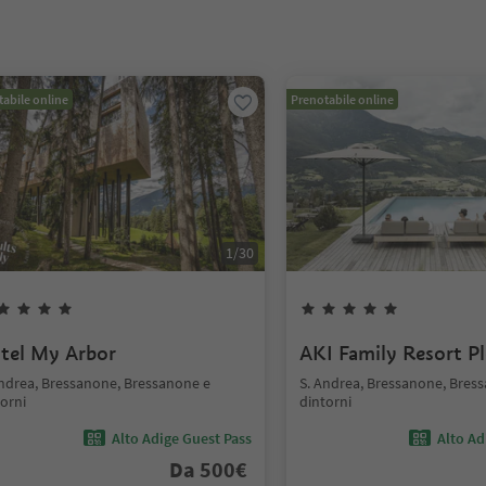
abile online
Prenotabile online
1
/
30
tel My Arbor
AKI Family Resort P
Andrea, Bressanone, Bressanone e
S. Andrea, Bressanone, Bres
orni
dintorni
Alto Adige Guest Pass
Alto Ad
Da
500
€