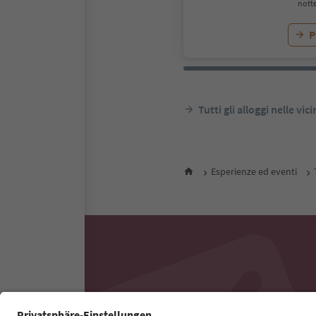
notte
P
Tutti gli alloggi nelle vic
Esperienze ed eventi