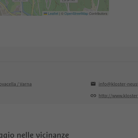
Leaflet
|
©
OpenStreetMap
Contributors
ovacella / Varna
info@kloster-neusti
http://www.kloster-
oggio nelle vicinanze