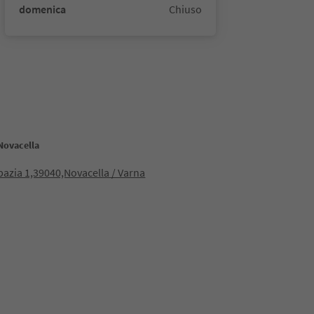
domenica
Chiuso
Novacella
bazia 1,39040,Novacella / Varna