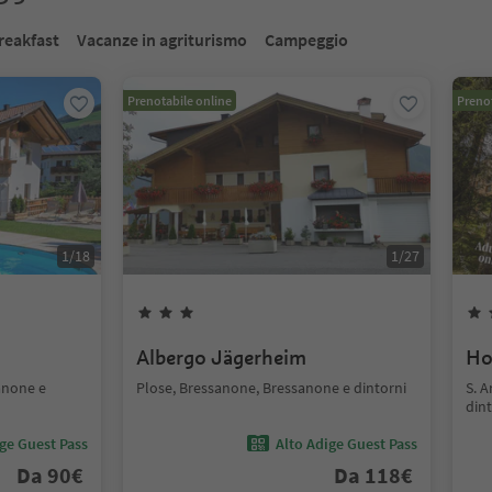
reakfast
Vacanze in agriturismo
Campeggio
Prenotabile online
Prenot
1
/
18
1
/
27
Albergo Jägerheim
Ho
anone e
Plose, Bressanone, Bressanone e dintorni
S. 
dint
ige Guest Pass
Alto Adige Guest Pass
Da
90
€
Da
118
€