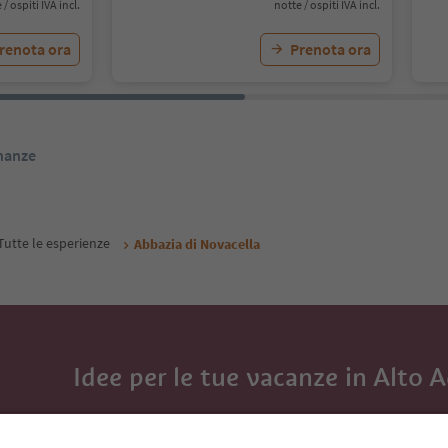
 / ospiti IVA incl.
notte / ospiti IVA incl.
renota ora
Prenota ora
inanze
Tutte le esperienze
Abbazia di Novacella
Idee per le tue vacanze in Alto 
Con la newsletter dell’Alto Adige ricevi consigli per l
eventi da non perdere e ricette tipiche.