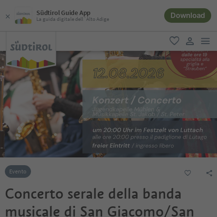
Südtirol Guide App
Download
La guida digitale dell´Alto Adige
men
favoriti
user lin
Evento
Concerto serale della banda
musicale di San Giacomo/San