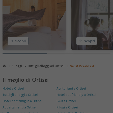
Scopri
Scopri
Alloggi
Tutti gli alloggi ad Ortisei
Bed & Breakfast
Il meglio di Ortisei
Hotel a Ortisei
Agriturismi a Ortisei
Tutti gli alloggi a Ortisei
Hotel pet-friendly a Ortisei
Hotel per famiglie a Ortisei
B&B a Ortisei
Appartamenti a Ortisei
Rifugi a Ortisei