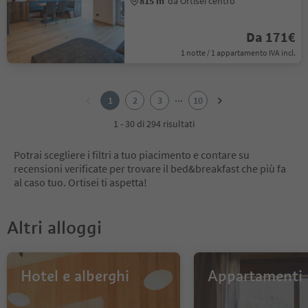
815 m
da Ortisei centro
Da 171€
1 notte / 1 appartamento IVA incl.
1
2
...
1
2
3
10
3
4
1 - 30 di 294 risultati
5
6
Potrai scegliere i filtri a tuo piacimento e contare su
7
recensioni verificate per trovare il bed&breakfast che più fa
8
al caso tuo. Ortisei ti aspetta!
9
10
Altri alloggi
Hotel e alberghi
Appartamenti