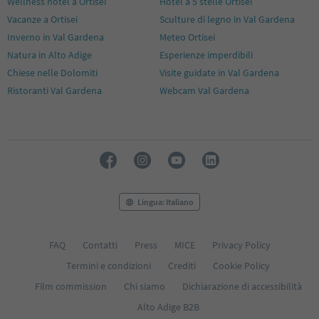
Wellness hotel a Ortisei
Hotel a 5 stelle Ortisei
Vacanze a Ortisei
Sculture di legno in Val Gardena
Inverno in Val Gardena
Meteo Ortisei
Natura in Alto Adige
Esperienze imperdibili
Chiese nelle Dolomiti
Visite guidate in Val Gardena
Ristoranti Val Gardena
Webcam Val Gardena
Lingua: Italiano
FAQ
Contatti
Press
MICE
Privacy Policy
Termini e condizioni
Crediti
Cookie Policy
Film commission
Chi siamo
Dichiarazione di accessibilità
Alto Adige B2B