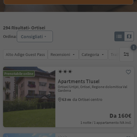
294
Risultati
- Ortisei
Consigliati
Ordina:
1
Alto Adige Guest Pass
Recensioni
Categoria
Trattamento
1 filtro 
Prenotabile online
Apartments Tlusel
Ortisei/Urtijëi, Ortisei, Regione dolomitica Val
Gardena
63 m
da Ortisei centro
Da 160€
1 notte / 1 appartamento IVA incl.