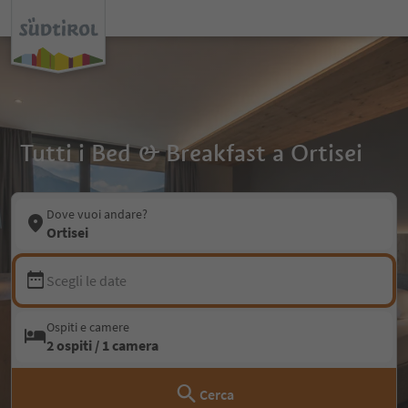
Tutti i Bed & Breakfast a Ortisei
Dove vuoi andare?
Ortisei
Scegli le date
Ospiti e camere
2 ospiti / 1 camera
Cerca