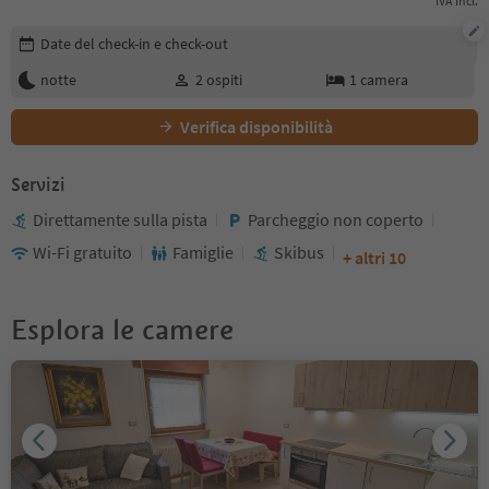
IVA incl.
Modifica i dettagli della prenotazione
Date del check-in e check-out
notte
2
ospiti
1
camera
Verifica disponibilità
Servizi
Direttamente sulla pista
Parcheggio non coperto
Wi-Fi gratuito
Famiglie
Skibus
+ altri 10
Esplora le camere