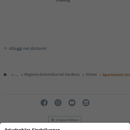
Alloggi nei dintorni
...
Regione dolomitica Val Gardena
Ortisei
Apartments Ce
Lingua: Italiano