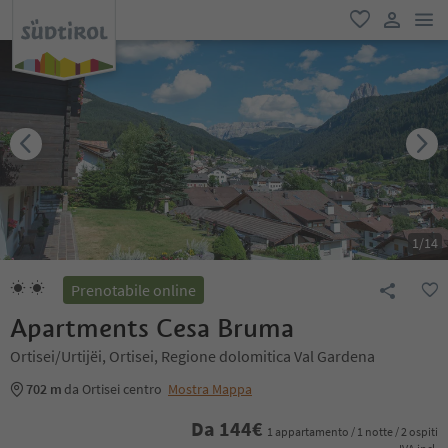
men
favoriti
user lin
1
/
14
Prenotabile online
Apartments Cesa Bruma
Ortisei/Urtijëi, Ortisei, Regione dolomitica Val Gardena
702 m
da Ortisei centro
Mostra Mappa
Da
144
€
1 appartamento / 1 notte / 2 ospiti