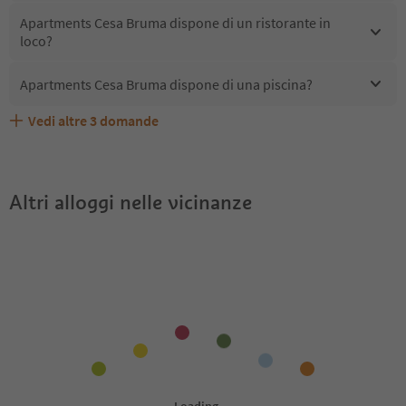
Apartments Cesa Bruma dispone di un ristorante in
loco?
Apartments Cesa Bruma dispone di una piscina?
Vedi altre
3
domande
Quali servizi/attività sono disponibili presso Apartments
Gli ospiti di Apartments Cesa Bruma ricevono l'Alto Adige
Apartments Cesa Bruma accetta animali domestici?
Cesa Bruma?
Guest Pass?
Altri alloggi nelle vicinanze