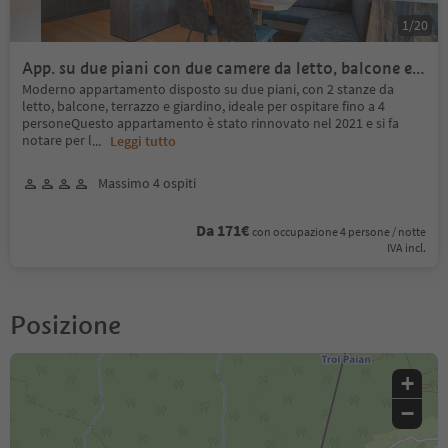
1
/
20
App. su due piani con due camere da letto, balcone e
giardino
Moderno appartamento disposto su due piani, con 2 stanze da
letto, balcone, terrazzo e giardino, ideale per ospitare fino a 4
personeQuesto appartamento è stato rinnovato nel 2021 e si fa
notare per l
...
Leggi tutto
Massimo 4 ospiti
Da 171€
con occupazione 4 persone / notte
IVA incl.
Posizione
+
−