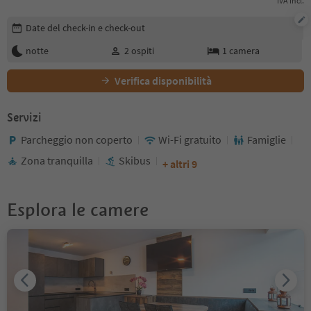
IVA incl.
Modifica i dettagli della prenotazione
Date del check-in e check-out
notte
2
ospiti
1
camera
Verifica disponibilità
Servizi
Parcheggio non coperto
Wi-Fi gratuito
Famiglie
Zona tranquilla
Skibus
+ altri 9
Esplora le camere