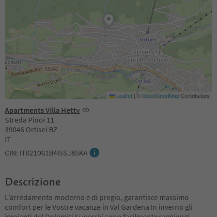
Leaflet
|
©
OpenStreetMap
Contributors
Apartments Villa Hetty
Streda Pinoi 11
39046 Ortisei BZ
IT
CIN: IT021061B4I5SJ85KA
Descrizione
L’arredamento moderno e di pregio, garantisce massimo
comfort per le Vostre vacanze in Val Gardena In inverno gli
impianti del Dolomiti Superski sono facilmente raggiungi
...