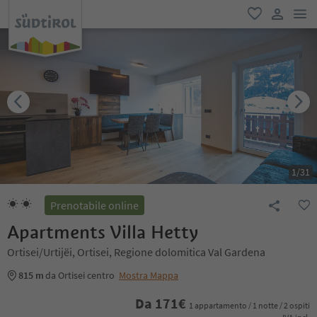
men
favoriti
user lin
1
/
31
Prenotabile online
Apartments Villa Hetty
Ortisei/Urtijëi, Ortisei, Regione dolomitica Val Gardena
815 m
da Ortisei centro
Mostra Mappa
Da
171
€
1 appartamento / 1 notte / 2 ospiti