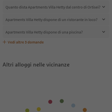
Quanto dista Apartments Villa Hetty dal centro di Ortisei?
Apartments Villa Hetty dispone di un ristorante in loco?
Apartments Villa Hetty dispone di una piscina?
Vedi altre
3
domande
Quali servizi/attività sono disponibili presso Apartments
Gli ospiti di Apartments Villa Hetty ricevono l'Alto Adige
Apartments Villa Hetty accetta animali domestici?
Villa Hetty?
Guest Pass?
Altri alloggi nelle vicinanze