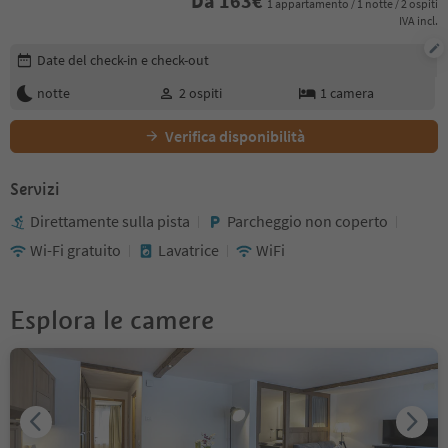
Da
163
€
1 appartamento / 1 notte / 2 ospiti
IVA incl.
Modifica i dettagli della prenotazione
Date del check-in e check-out
notte
2
ospiti
1
camera
Verifica disponibilità
Servizi
Direttamente sulla pista
Parcheggio non coperto
Wi-Fi gratuito
Lavatrice
WiFi
Esplora le camere