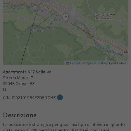
Leaflet
|
©
OpenStreetMap
Contributors
Apartments N°7 Sella
Streda Minert 7
39046 Ortisei BZ
IT
CIN: IT021019B4E2D5DGHZ
Descrizione
La posizione è strategica per qualsiasi tipo di attività in quanto
dista meno di 300 metri dal centro di Ortisei, con i suoi