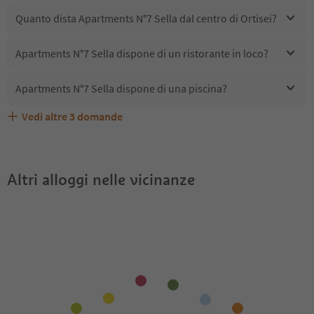
Quanto dista Apartments N°7 Sella dal centro di Ortisei?
Apartments N°7 Sella dispone di un ristorante in loco?
Apartments N°7 Sella dispone di una piscina?
Vedi altre
3
domande
Quali servizi/attività sono disponibili presso Apartments
Gli ospiti di Apartments N°7 Sella ricevono l'Alto Adige
Apartments N°7 Sella accetta animali domestici?
N°7 Sella?
Guest Pass?
Altri alloggi nelle vicinanze