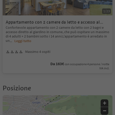
1
/
23
Appartamento con 2 camere da letto e accesso al
giardino
Confortevole appartamento con 2 camere da letto con 2 bagni e
accesso diretto al giardino in comune, che può ospitare un massimo
di 4 adulti + 2 bambini sotto i 14 anni.L’appartamento è arredato in
un
...
Leggi tutto
Massimo 4 ospiti
Da 163€
con occupazione 4 persone / notte
IVA incl.
Posizione
+
−