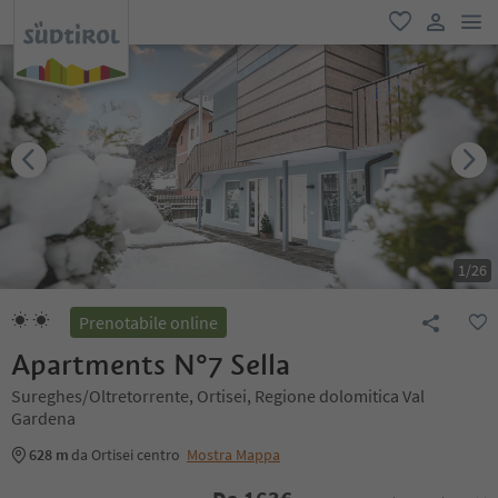
men
favoriti
user lin
1
/
26
Prenotabile online
Apartments N°7 Sella
Sureghes/Oltretorrente, Ortisei, Regione dolomitica Val
Gardena
628 m
da Ortisei centro
Mostra Mappa