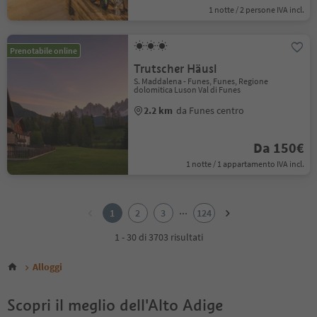
1 notte / 2 persone IVA incl.
Prenotabile online
Trutscher Häusl
S. Maddalena - Funes, Funes, Regione
dolomitica Luson Val di Funes
2.2 km
da Funes centro
Da 150€
1 notte / 1 appartamento IVA incl.
1
2
...
1
2
3
124
3
4
1 - 30 di 3703 risultati
5
6
Alloggi
7
8
Scopri il meglio dell'Alto Adige
9