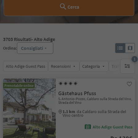
Cerca
3703
Risultati
- Alto Adige
Consigliati
Ordina:
1
Alto Adige Guest Pass
Recensioni
Categoria
Trattamento
1 filtro 
Prenotabile online
Gästehaus Pfuss
S. Antonio-Pozzo, Caldaro sulla Strada del Vino,
Strada del Vino
1.1 km
da Caldaro sulla Strada del
Vino centro
Alto Adige Guest Pass