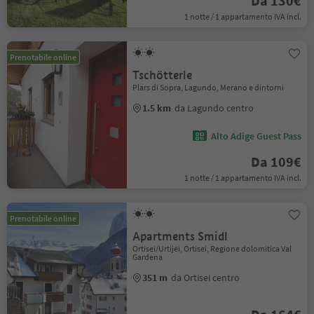
Da 130€
1 notte / 1 appartamento IVA incl.
Prenotabile online
Tschötterle
Plars di Sopra, Lagundo, Merano e dintorni
1.5 km
da Lagundo centro
Alto Adige Guest Pass
Da 109€
1 notte / 1 appartamento IVA incl.
Prenotabile online
Apartments Smidl
Ortisei/Urtijëi, Ortisei, Regione dolomitica Val
Gardena
351 m
da Ortisei centro