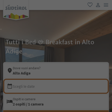
men
favoriti
user lin
Tutti i Bed & Breakfast in Alto
Adige
Dove vuoi andare?
Alto Adige
Scegli le date
Ospiti e camere
2 ospiti / 1 camera