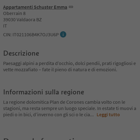
Appartamenti Schuster Emma
Oberrain 8
39030 Valdaora BZ
IT
CIN: IT021106B4K7OJ3U6P
Descrizione
Paesaggi alpini a perdita d’occhio, dolci pendii, prati rigogliosi e
vette mozzafiato – fate il pieno di natura e di emozioni.
Informazioni sulla regione
La regione dolomitica Plan de Corones cambia volto con le
stagioni, ma resta sempre un luogo speciale. In estate ti muovi a
piedi o in bici, d’inverno con gli sci o le cia
...
Leggi tutto