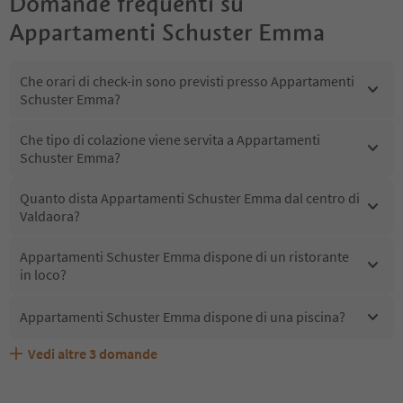
Domande frequenti su
Appartamenti Schuster Emma
Che orari di check-in sono previsti presso Appartamenti
Schuster Emma?
Che tipo di colazione viene servita a Appartamenti
Schuster Emma?
Quanto dista Appartamenti Schuster Emma dal centro di
Valdaora?
Appartamenti Schuster Emma dispone di un ristorante
in loco?
Appartamenti Schuster Emma dispone di una piscina?
Vedi altre
3
domande
Quali servizi/attività sono disponibili presso
Gli ospiti di Appartamenti Schuster Emma ricevono l'Alto
Appartamenti Schuster Emma accetta animali domestici?
Appartamenti Schuster Emma?
Adige Guest Pass?