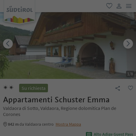
men
favoriti
user lin
1
/
8
Su richiesta
Appartamenti Schuster Emma
Valdaora di Sotto, Valdaora, Regione dolomitica Plan de
Corones
842 m
da Valdaora centro
Mostra Mappa
Alto Adige Guest Pass