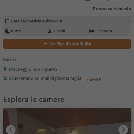
Prezzo su richiesta
Modifica i dettagli della prenotazione
Date del check-in e check-out
notte
2
ospiti
1
camera
Verifica disponibilità
Servizi
Parcheggio non coperto
Si accettano animali di piccola taglia
+ altri 5
Esplora le camere