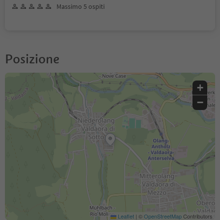
Massimo 5 ospiti
Posizione
+
−
Leaflet
|
©
OpenStreetMap
Contributors