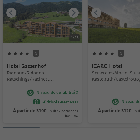
1
/
28
S
S
4
Étoiles
Superior
4
Étoiles
Superi
Hotel Gassenhof
ICARO Hotel
Emplacement:
Emplacement:
Ridnaun/Ridanna,
Seiseralm/Alpe di Siusi
Ratschings/Racines,
Kastelruth/Castelrotto
Sterzing/Vipiteno and environs
Region Seiser Alm
Niveau de durabilité 3
Niveau de 
Südtirol Guest Pass
À partir de
310
€
À partir de
312
€
1 nuit / 2 personnes
1 nui
incl. TVA