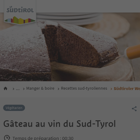
...
Manger & boire
Recettes sud-tyroliennes
Südtiroler W
Végétarien
Gâteau au vin du Sud-Tyrol
Temps de préparation : 00:30