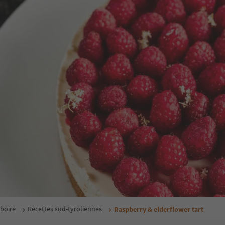
boire
Recettes sud-tyroliennes
Raspberry & elderflower tart