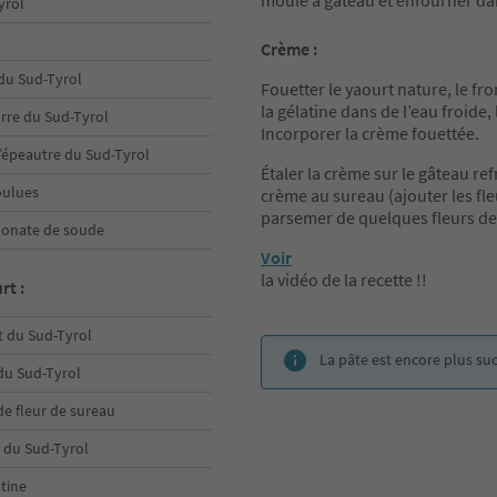
moule à gâteau et enfourner da
yrol
Crème :
 du Sud-Tyrol
Fouetter le yaourt nature, le fr
la gélatine dans de l’eau froide,
rre du Sud-Tyrol
Incorporer la crème fouettée.
d’épeautre du Sud-Tyrol
Étaler la crème sur le gâteau ref
oulues
crème au sureau (ajouter les fleur
parsemer de quelques fleurs de
arbonate de soude
Voir
la vidéo de la recette !!
rt :
t du Sud-Tyrol
La pâte est encore plus su
 du Sud-Tyrol
de fleur de sureau
 du Sud-Tyrol
atine