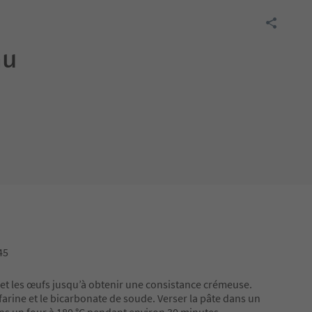
au
45
e et les œufs jusqu’à obtenir une consistance crémeuse.
a farine et le bicarbonate de soude. Verser la pâte dans un