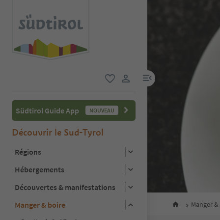
lien menu
favori
lien utilisateur
Südtirol Guide App
NOUVEAU
Découvrir le Sud-Tyrol
Régions
Hébergements
Découvertes & manifestations
Manger & boire
Manger & 