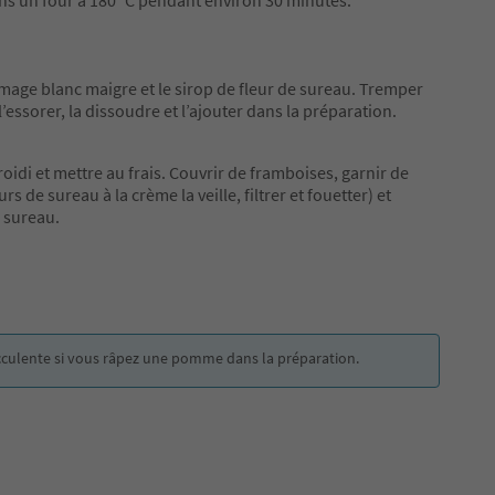
ns un four à 180 °C pendant environ 30 minutes.
omage blanc maigre et le sirop de fleur de sureau. Tremper
 l’essorer, la dissoudre et l’ajouter dans la préparation.
roidi et mettre au frais. Couvrir de framboises, garnir de
s de sureau à la crème la veille, filtrer et fouetter) et
 sureau.
cculente si vous râpez une pomme dans la préparation.