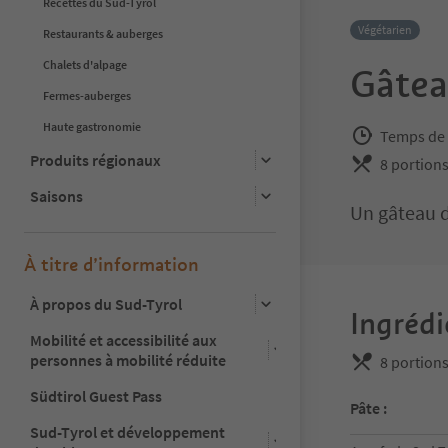
Recettes du Sud-Tyrol
Végétarien
Restaurants & auberges
Chalets d'alpage
Gâtea
Fermes-auberges
Haute gastronomie
Temps de 
Produits régionaux
8 portion
Saisons
Un gâteau d
À titre d’information
À propos du Sud-Tyrol
Ingrédi
Mobilité et accessibilité aux
personnes à mobilité réduite
8 portion
Südtirol Guest Pass
Pâte :
Sud-Tyrol et développement