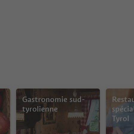
Gastronomie sud-
Restau
tyrolienne
spécia
Tyrol