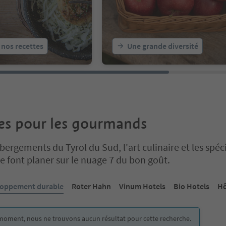
 nos recettes
Une grande diversité
es pour les gourmands
ergements du Tyrol du Sud, l'art culinaire et les spéci
te font planer sur le nuage 7 du bon goût.
un curseur à onglets. Sélectionnez un onglet pour afficher son cont
loppement durable
Roter Hahn
Vinum Hotels
Bio Hotels
Hô
moment, nous ne trouvons aucun résultat pour cette recherche.