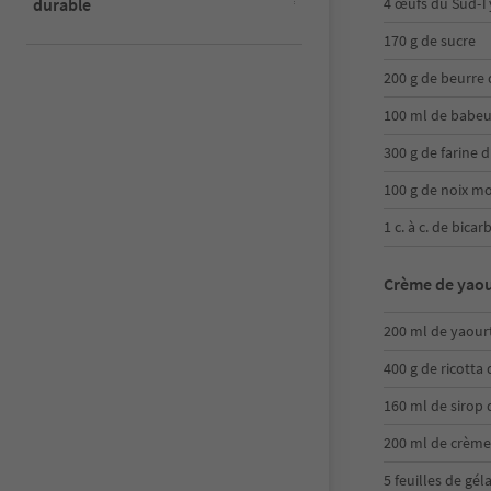
durable
4 œufs du Sud-T
170 g de sucre
200 g de beurre
100 ml de babeu
300 g de farine 
100 g de noix m
1 c. à c. de bic
Crème de yaou
200 ml de yaour
400 g de ricotta
160 ml de sirop 
200 ml de crème
5 feuilles de gél