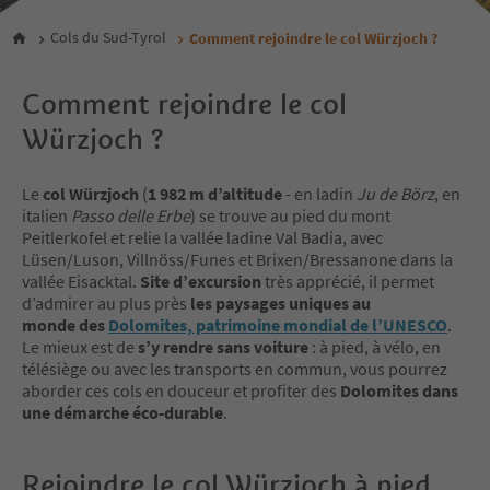
Cols du Sud-Tyrol
Comment rejoindre le col Würzjoch ?
Comment rejoindre le col
Würzjoch ?
Le
col Würzjoch
(
1 982 m d’altitude
- en ladin
Ju de Börz
, en
italien
Passo delle Erbe
) se trouve au pied du mont
Peitlerkofel et relie la vallée ladine Val Badia, avec
Lüsen/Luson, Villnöss/Funes et Brixen/Bressanone dans la
vallée Eisacktal.
Site d’excursion
très apprécié, il permet
d’admirer au plus près
les paysages uniques au
monde des
Dolomites, patrimoine mondial de l’UNESCO
.
Le mieux est de
s’y rendre sans voiture
: à pied, à vélo, en
télésiège ou avec les transports en commun, vous pourrez
aborder ces cols en douceur et profiter des
Dolomites dans
une démarche éco-durable
.
Rejoindre le col Würzjoch à pied