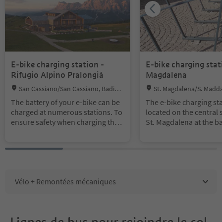
E-bike charging station -
E-bike charging stat
Rifugio Alpino Pralongiá
Magdalena
Location:
Location:
San Cassiano/San Cassiano, Badia,
St. Magdalena/S. Madda
Dolomites Region Alta Badia
ss/Funes, Villnöss/Funes,
The battery of your e-bike can be
The e-bike charging sta
egion Lüsen Villnöss
charged at numerous stations. To
located on the central 
ensure safety when charging the
St. Magdalena at the ba
battery, we recommend that you b
pavilion. It is a bicycle
ring your own power pack.
roofing and with integ
sockets for 5 e-bikes.
Important! For chargin
charging stations, you
the appropriate power
Vélo + Remontées mécaniques
unit for charging your 
you. It would also be a
take a bicycle lock with
Lignes de bus pour rejoindre le col
your e-bike during the