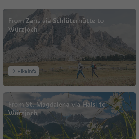
From Zans via Schlüterhütte to
Würzjoch
Hike info
From St. Magdalena via Halsl to
Würzjoch