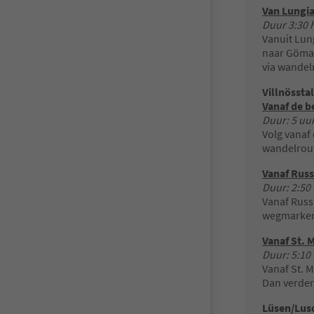
Van Lungi
Duur 3:30 
Vanuit Lun
naar Göma.
via wandel
Villnösstal
Vanaf de b
Duur: 5 uur
Volg vanaf
wandelrou
Vanaf Russ
Duur: 2:50 
Vanaf Russi
wegmarke
Vanaf St.
Duur: 5:10 
Vanaf St. 
Dan verde
Lüsen/Lus