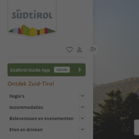
menulink
favoriet
gebruikerslink
Südtirol Guide App
NIEUW
Ontdek Zuid-Tirol
Regio's
Accommodaties
Belevenissen en evenementen
Eten en drinken