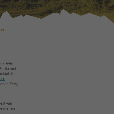
pas
so delle
 Badia met
cktal. De
CO-
et de fiets,
est van
 Ze dienen