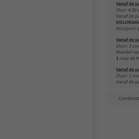
Vanaf de p
Duur 4:30 u
Vanaf de p
DOLORAMA
Würzjoch-
Vanaf de p
Duur: 2 uur
Wandel van
1
naar de W
Vanaf de p
Duur: 1 uur
Vanaf de p
Combinati