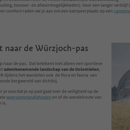
uiting, toevoer- en afvoermogelijkheden). Voor een langer verblijf
eer comfort raden we je aan om een kampeerplaats op een
campin
t naar de Würzjoch-pas
p naar de pas. Dat betekent niet alleen een sportieve
het
adembenemende landschap van de Dolomieten
,
eft tijdens het wandelen ook de flora en fauna van
rende bergwereld van dichtbij.
r je voordat je op pad gaat over de veiligheid op de
uele
weersomstandigheden
en of de wandelroute van
 is.