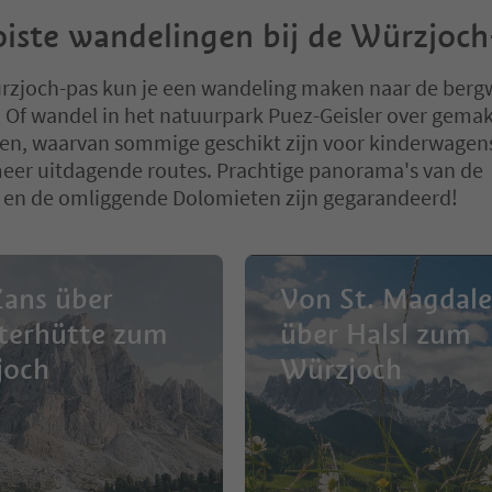
iste wandelingen bij de Würzjoch
rzjoch-pas kun je een wandeling maken naar de berg
 Of wandel in het natuurpark Puez-Geisler over gemak
n, waarvan sommige geschikt zijn voor kinderwagen
eer uitdagende routes. Prachtige panorama's van de
l en de omliggende Dolomieten zijn gegarandeerd!
ans über
Von St. Magdal
terhütte zum
über Halsl zum
joch
Würzjoch