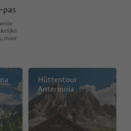
-pas
weide
kelijke
s, maar
ena
Hüttentour
Antermoia