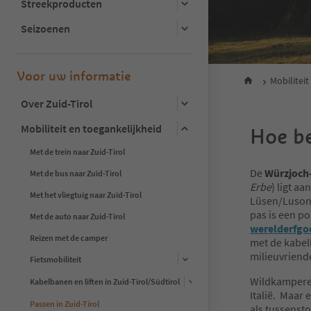
Streekproducten
Seizoenen
Voor uw informatie
Mobiliteit
Over Zuid-Tirol
Mobiliteit en toegankelijkheid
Hoe be
Met de trein naar Zuid-Tirol
De
Würzjoch
Met de bus naar Zuid-Tirol
Erbe
) ligt a
Met het vliegtuig naar Zuid-Tirol
Lüsen/Luson,
pas is een p
Met de auto naar Zuid-Tirol
werelderfgo
Reizen met de camper
met de kabel
milieuvriend
Fietsmobiliteit
Wildkamperen
Kabelbanen en liften in Zuid-Tirol/Südtirol
Italië. Maar 
Passen in Zuid-Tirol
als tussenst