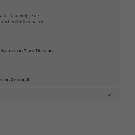
älle. Daar volg je de
urerberghütte naar de
delroutes
nr. 7, nr. 7A
en
nr.
tes
nr. 1
en
nr. 8
.