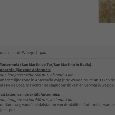
utes naar de Würzjoch-pas
Antermoia (San Martin de Tor/San Martino in Badia):
mbachtelijke zone Antermëia
:
uur, hoogteverschil: 500 m ↑, afstand: 4 km
mbachtelijke zone in Antermëia volg je de wandelroute
nr. 1 B
en de
ats Pè de Börz. Sla achter de slagboom linksaf en vervolg je weg o
alstation van de skilift Antermëia:
uur, hoogteverschil: 480 m ↑, afstand: 4 km
undaire weg vanaf het dalstation van de skilift in Antermëia, wand
joch-pas.