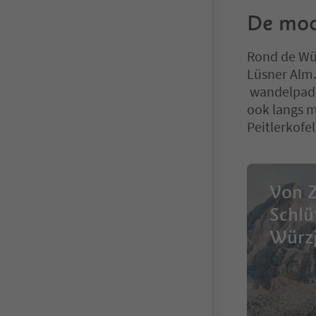
De moo
Rond de Wü
Lüsner Alm.
wandelpade
ook langs m
Peitlerkofe
Von Z
Schlü
Würz