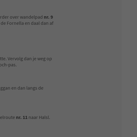
erder over wandelpad
nr. 9
de Fornella en daal dan af
te. Vervolg dan je weg op
och-pas.
ggan en dan langs de
elroute
nr. 11
naar Halsl.