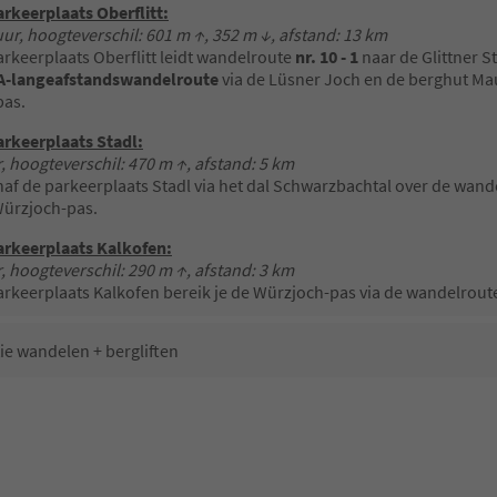
arkeerplaats Oberflitt:
ur, hoogteverschil: 601 m ↑, 352 m ↓, afstand: 13 km
arkeerplaats Oberflitt leidt wandelroute
nr. 10 - 1
naar de Glittner St
-langeafstandswandelroute
via de Lüsner Joch en de berghut Ma
pas.
arkeerplaats Stadl:
, hoogteverschil: 470 m ↑, afstand: 5 km
af de parkeerplaats Stadl via het dal Schwarzbachtal over de wan
ürzjoch-pas.
arkeerplaats Kalkofen:
, hoogteverschil: 290 m ↑, afstand: 3 km
arkeerplaats Kalkofen bereik je de Würzjoch-pas via de wandelrou
e wandelen + bergliften