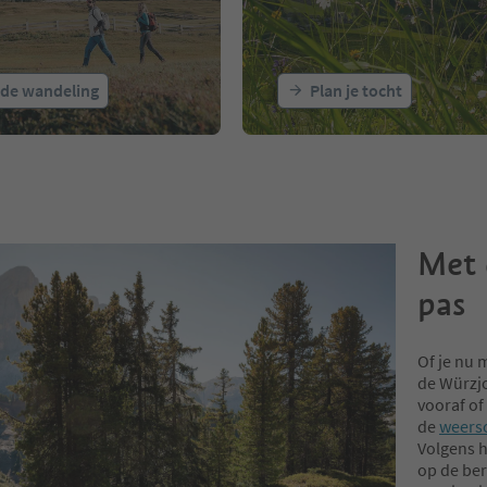
 de wandeling
Plan je tocht
Met 
pas
Of je nu 
de Würzjo
vooraf of
de
weers
Volgens h
op de ber