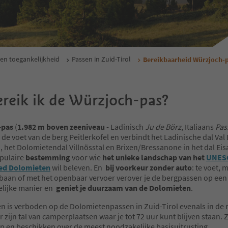
 en toegankelijkheid
Passen in Zuid-Tirol
Bereikbaarheid Würzjoch-
reik ik de Würzjoch-pas?
-pas
(
1.982 m boven zeeniveau
- Ladinisch
Ju de Börz
, Italiaans
Pas
an de voet van de berg Peitlerkofel en verbindt het Ladinische dal Val
 het Dolomietendal Villnösstal en Brixen/Bressanone in het dal Eisa
opulaire
bestemming
voor wie
het unieke landschap van het
UNES
ed Dolomieten
wil beleven. En
bij voorkeur zonder auto
: te voet, m
baan of met het openbaar vervoer verover je de bergpassen op een
elijke manier en
geniet je duurzaam van de Dolomieten
.
 is verboden op de Dolomietenpassen in Zuid-Tirol evenals in de r
er zijn tal van camperplaatsen waar je tot 72 uur kunt blijven staan.
op en beschikken over de meest noodzakelijke basisuitrusting