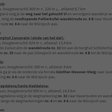
arü
:
h, hoogteverschil: 800 m ↑,
220 m ↓,
afstand 9,7 km
giarü volg je de
weg naar het gehucht Vi
en vervolgens wandel je v
 Volg de
rondlopende Peitlerkofel-wandelroute nr. 8 B
naar Munt 
route
nr. 8 A
naar de Würzjoch-pas.
:
erghut Zanseralm (einde van het dal):
, hoogteverschil: 824 m ↑, afstand: 13,9 km
 de Zanseralm de
wandelroute nr. 32
tot aan de berghut Schlüterhüt
te
nr. 35
naar de pas Gömajoch en wandelroute
nr. 8 B
tot de Würzj
is
:
uur, hoogteverschil: 500 m ↑, afstand: 8 km
s ga je via de onderste via ferrata
Günther-Messner-Steig
naar Gun
ring
nr. 8 A
naar de Würzjoch-pas.
 Magdalena/Santa Maddalena:
uur, hoogteverschil 900 m ↑, afstand: 14,9 km
Magdalena volg je de wegmarkering
nr. 32
naar Kaserboden en wand
r langs de wegmarkeringen
nr. 4
en
nr. 8 A
naar de Würzjoch-pas.
on: