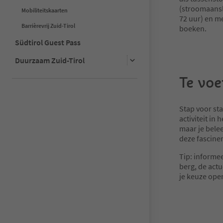
(stroomaansl
Mobiliteitskaarten
72 uur) en m
Barrièrevrij Zuid-Tirol
boeken.
Südtirol Guest Pass
Duurzaam Zuid-Tirol
Te voe
Stap voor sta
activiteit in 
maar je bele
deze fascine
Tip: informee
berg, de act
je keuze open