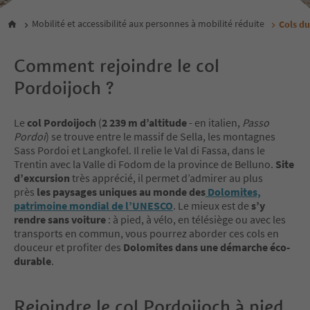
Mobilité et accessibilité aux personnes à mobilité réduite
Cols du
Comment rejoindre le col
Pordoijoch ?
Le
col Pordoijoch
(
2 239 m d’altitude
- en italien,
Passo
Pordoi
) se trouve entre le massif de Sella, les montagnes
Sass Pordoi et Langkofel. Il relie le Val di Fassa, dans le
Trentin avec la Valle di Fodom de la province de Belluno.
Site
d’excursion
très apprécié, il permet d’admirer au plus
près
les paysages uniques au monde des
Dolomites,
patrimoine mondial de l’UNESCO
. Le mieux est de
s’y
rendre sans voiture
: à pied, à vélo, en télésiège ou avec les
transports en commun, vous pourrez aborder ces cols en
douceur et profiter des
Dolomites dans une démarche éco-
durable
.
Rejoindre le col Pordoijoch à pied