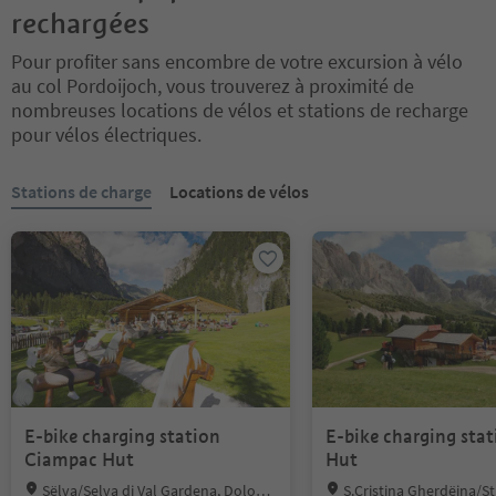
rechargées
Pour profiter sans encombre de votre excursion à vélo
au col Pordoijoch, vous trouverez à proximité de
nombreuses locations de vélos et stations de recharge
pour vélos électriques.
Vous êtes sur un curseur à onglets. Sélectionnez un onglet pour a
Stations de charge
Locations de vélos
E-bike charging station
E-bike charging stat
Ciampac Hut
Hut
Location:
Location:
Sëlva/Selva di Val Gardena, Dolomi
S.Cristina Gherdëina/St.