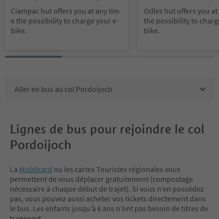
tes Region Val Gardena
Gröden/S.Cristina Gherdëi
Ciampac hut offers you at any tim
Odles hut offers you at
a Val Gardena, S.Crestina
e the possibility to charge your e-
the possibility to charg
anta Cristina Val Gardana
bike.
bike.
Region Val Gardena
Aller en bus au col Pordoijoch
Lignes de bus pour rejoindre le col
Pordoijoch
La
Mobilcard
ou les cartes Touristes régionales vous
permettent de vous déplacer gratuitement (compostage
nécessaire à chaque début de trajet). Si vous n’en possédez
pas, vous pouvez aussi acheter vos tickets directement dans
le bus. Les enfants jusqu’à 6 ans n’ont pas besoin de titres de
transport.