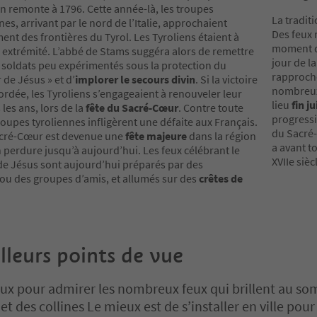
on remonte à 1796. Cette année-là, les troupes
La tradit
s, arrivant par le nord de l’Italie, approchaient
Des feux 
t des frontières du Tyrol. Les Tyroliens étaient à
moment 
e extrémité. L’abbé de Stams suggéra alors de remettre
jour de l
s soldats peu expérimentés sous la protection du
rapproché
de Jésus » et d’
implorer le secours divin
. Si la victoire
nombreux 
cordée, les Tyroliens s’engageaient à renouveler leur
lieu
fin ju
les ans, lors de la
fête du Sacré-Cœur
. Contre toute
progressi
troupes tyroliennes infligèrent une défaite aux Français.
du Sacré-
acré-Cœur est devenue une
fête majeure
dans la région
a avant t
on perdure jusqu’à aujourd’hui. Les feux célébrant le
XVIIe sièc
e Jésus sont aujourd’hui préparés par des
 ou des groupes d’amis, et allumés sur des
crêtes de
lleurs points de vue
eux pour admirer les nombreux feux qui brillent au s
t des collines Le mieux est de s’installer en ville pou