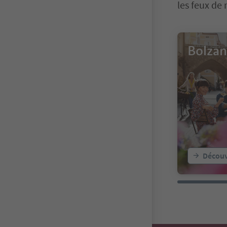
les feux de
Bolza
Découv