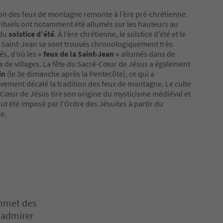
ion des feux de montagne remonte à l’ère pré-chrétienne.
rituels ont notamment été allumés sur les hauteurs au
du
solstice d’été
. À l’ère chrétienne, le solstice d’été et le
a Saint-Jean se sont trouvés chronologiquement très
s, d’où les
« feux de la Saint-Jean »
allumés dans de
de villages. La fête du Sacré-Cœur de Jésus a également
in
(le 3e dimanche après la Pentecôte), ce qui a
vement décalé la tradition des feux de montagne. Le culte
Cœur de Jésus tire son origine du mysticisme médiéval et
out été imposé par l’Ordre des Jésuites à partir du
le.
ommet des
r admirer