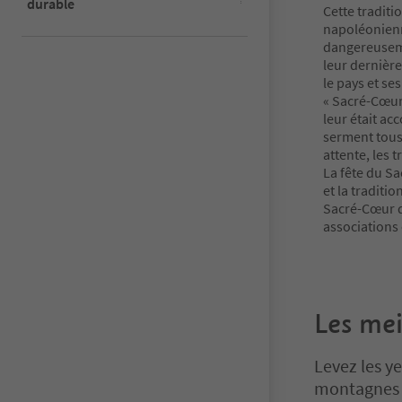
durable
Cette traditi
napoléonienne
dangereusemen
leur dernièr
le pays et se
« Sacré-Cœur 
leur était ac
serment tous 
attente, les 
La fête du S
et la traditi
Sacré-Cœur d
associations
Les mei
Levez les y
montagnes e