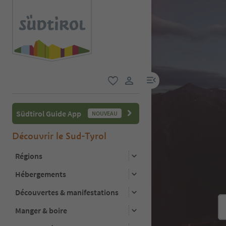
lien menu
favori
lien utilisateur
Südtirol Guide App
NOUVEAU
Découvrir le Sud-Tyrol
Régions
Hébergements
Découvertes & manifestations
Manger & boire