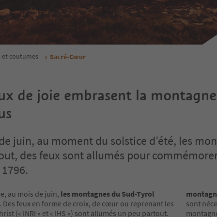
s et coutumes
Sacré-Cœur
ux de joie embrasent la montagne
us
de juin, au moment du solstice d’été, les mo
out, des feux sont allumés pour commémorer
 1796.
, au mois de juin,
les montagnes du Sud-Tyrol
montagn
. Des feux en forme de croix, de cœur ou reprenant les
sont néce
hrist (« INRI » et « IHS ») sont allumés un peu partout.
montagne